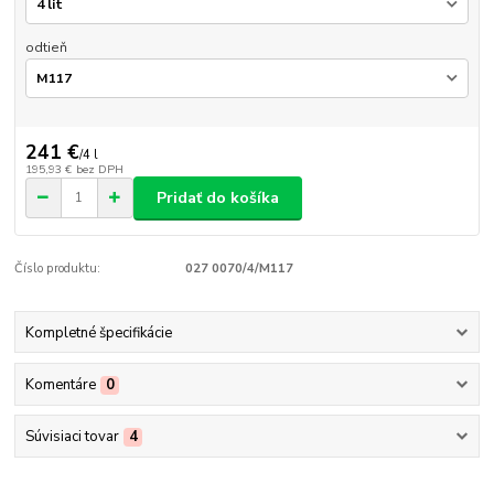
odtieň
241 €
/
4 l
195,93 €
bez DPH
Pridať do košíka
Číslo produktu:
027 0070/4/M117
Kompletné špecifikácie
Komentáre
0
Súvisiaci tovar
4