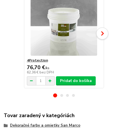
4Protection
Atomo
76,70 €
/
ks
62,36 €
bez DPH
/
ks
Pridať do košíka
Tovar zaradený v kategóriách
Dekoračné farby a omietky San Marco