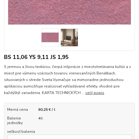
BS 11,06 YS 9,11 JS 1,95
S jemnou a živou textúrou, čerpá inšpirácie z mieststretávania kultúr a z
miest pre výmenu vzácnych tovarov, vrenesančných Benátkach,
situovaných v strede Sveta.Vyznačuje sa mimoriadne jednoduchou
aplikáciou aumožňuje realizovať vyhľadávané efekty, vhodné pre
každýštýl zariadenia. KARTA TECHNICKÝCH ...
celý popis
Merná cena
60,25 € / l
Balenie
4 l
jednotky
veľkosť balenia