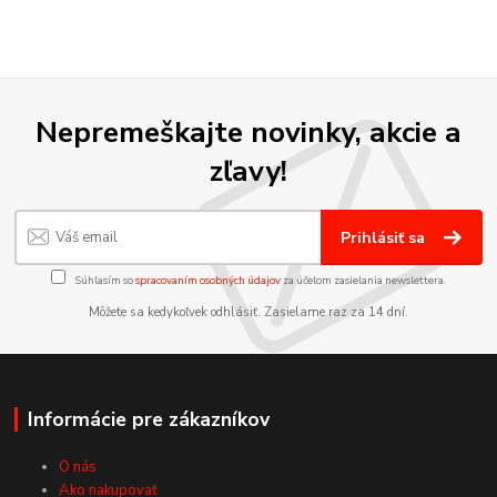
Nepremeškajte novinky, akcie a
zľavy!
Prihlásiť sa
Súhlasím so
spracovaním osobných údajov
za účelom zasielania newslettera.
Môžete sa kedykoľvek odhlásiť. Zasielame raz za 14 dní.
Informácie pre zákazníkov
O nás
Ako nakupovať