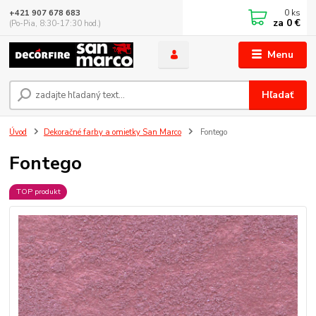
0
ks
+421 907 678 683
za
0 €
(Po-Pia, 8:30-17:30 hod.)
Menu
Hľadať
Úvod
Dekoračné farby a omietky San Marco
Fontego
Fontego
TOP produkt