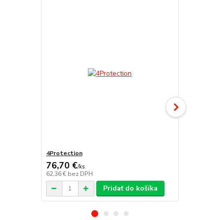
4Protection
Atomo
76,70 €
/
ks
62,36 €
bez DPH
/
ks
Pridať do košíka