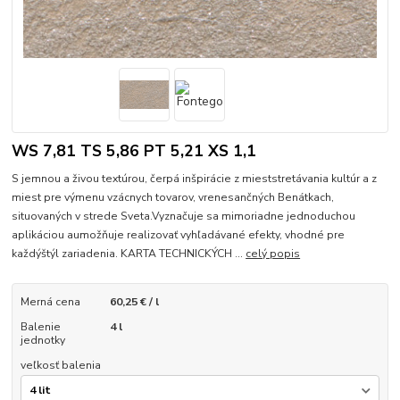
WS 7,81 TS 5,86 PT 5,21 XS 1,1
S jemnou a živou textúrou, čerpá inšpirácie z mieststretávania kultúr a z
miest pre výmenu vzácnych tovarov, vrenesančných Benátkach,
situovaných v strede Sveta.Vyznačuje sa mimoriadne jednoduchou
aplikáciou aumožňuje realizovať vyhľadávané efekty, vhodné pre
každýštýl zariadenia. KARTA TECHNICKÝCH ...
celý popis
Merná cena
60,25 € / l
Balenie
4 l
jednotky
veľkosť balenia