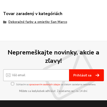
Tovar zaradený v kategóriách
Dekoračné farby a omietky San Marco
Nepremeškajte novinky, akcie a
zľavy!
Prihlásiť sa
Súhlasím so
spracovaním osobných údajov
za účelom zasielania newslettera.
Môžete sa kedykoľvek odhlásiť. Zasielame raz za 14 dní.