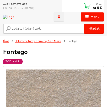
0
ks
+421 907 678 683
za
0 €
(Po-Pia, 8:30-17:30 hod.)
Menu
Hľadať
Úvod
Dekoračné farby a omietky San Marco
Fontego
Fontego
TOP produkt