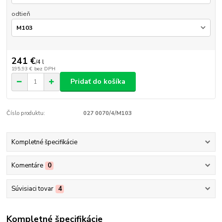
odtieň
241 €
/
4 l
195,93 €
bez DPH
Pridať do košíka
Číslo produktu:
027 0070/4/M103
Kompletné špecifikácie
Komentáre
0
Súvisiaci tovar
4
Kompletné špecifikácie