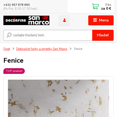
0
ks
+421 907 678 683
za
0 €
(Po-Pia, 8:30-17:30 hod.)
Menu
Hľadať
Úvod
Dekoračné farby a omietky San Marco
Fenice
Fenice
TOP produkt