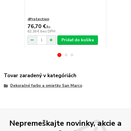
4Protection
Decorfilm
76,70 €
/
ks
62,36 €
bez DPH
/
ks
Pridať do košíka
Tovar zaradený v kategóriách
Dekoračné farby a omietky San Marco
Nepremeškajte novinky, akcie a