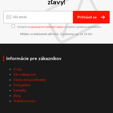
zľavy!
Prihlásiť sa
Súhlasím so
spracovaním osobných údajov
za účelom zasielania newslettera.
Môžete sa kedykoľvek odhlásiť. Zasielame raz za 14 dní.
Informácie pre zákazníkov
O nás
Ako nakupovať
Obchodné podmienky
Fotogaléria
Kontakty
Blog
Vrátenie tovaru