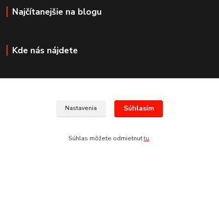
Najčítanejšie na blogu
Kde nás nájdete
Kontakty
Súhlasím
Nastavenia
+421 907 678 683
Súhlas môžete odmietnuť
tu
.
(Po-Pia, 8:30-17:30 hod.)
info@san-marco.sk