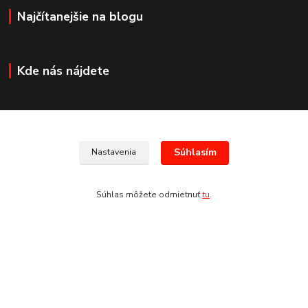
Najčítanejšie na blogu
Kde nás nájdete
Kontakty
Súhlasím
Nastavenia
+421 907 678 683
Súhlas môžete odmietnuť
tu
.
(Po-Pia, 8:30-17:30 hod.)
info@san-marco.sk