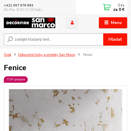
0
ks
+421 907 678 683
za
0 €
(Po-Pia, 8:30-17:30 hod.)
Menu
Hľadať
Úvod
Dekoračné farby a omietky San Marco
Fenice
Fenice
TOP produkt