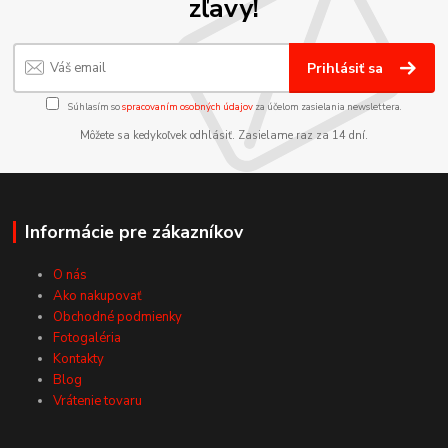
zľavy!
Prihlásiť sa
Súhlasím so
spracovaním osobných údajov
za účelom zasielania newslettera.
Môžete sa kedykoľvek odhlásiť. Zasielame raz za 14 dní.
Informácie pre zákazníkov
O nás
Ako nakupovať
Obchodné podmienky
Fotogaléria
Kontakty
Blog
Vrátenie tovaru