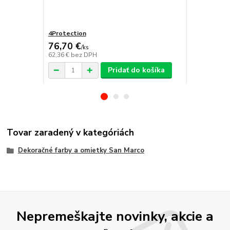
4Protection
Decorfilm
76,70 €
/
ks
62,36 €
bez DPH
/
ks
Pridať do košíka
Tovar zaradený v kategóriách
Dekoračné farby a omietky San Marco
Nepremeškajte novinky, akcie a