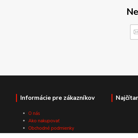
Ne
Informácie pre zákazníkov
Najčíta
O nás
Ako nakupovať
Obchodné podmienky
Fotogaléria