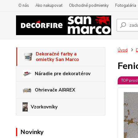
O nás
Ako nakupovať
Obchodné podmienky
Fotogaléria
Úvod
D
Dekoračné farby a
omietky San Marco
Feni
Náradie pre dekoratérov
TOP prod
Ohrievače AIRREX
Vzorkovníky
Novinky