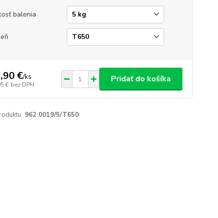
kosť balenia
ieň
,90 €
/
ks
Pridať do košíka
95 €
bez DPH
roduktu:
962 0019/5/T650