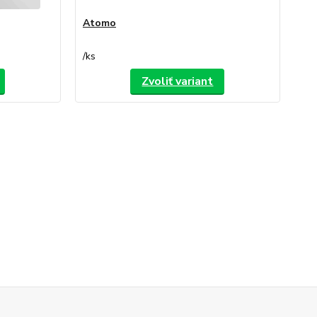
Atomo
/
ks
Zvoliť variant