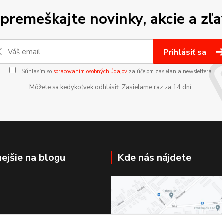
premeškajte novinky, akcie a zľa
Prihlásiť sa
Súhlasím so
spracovaním osobných údajov
za účelom zasielania newslettera.
Môžete sa kedykoľvek odhlásiť. Zasielame raz za 14 dní.
nejšie na blogu
Kde nás nájdete