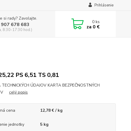
Prihlásenie
e si rady? Zavolajte.
0
ks
 907 678 683
za
0 €
a, 8:30-17:30 hod.)
5,22 PS 6,51 TS 0,81
 TECHNICKÝCH ÚDAJOV KARTA BEZPEČNOSTNÝCH
JOV
celý popis
ná cena
12,78 € / kg
enie jednotky
5 kg