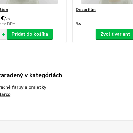
tion
Decorfilm
 €
/
ks
/
ks
bez DPH
Pridať do košíka
Zvoliť variant
zaradený v kategóriách
ačné farby a omietky
Marco