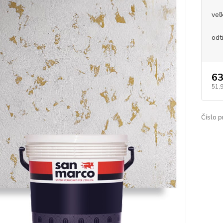
veľ
odt
63
51,
Číslo p