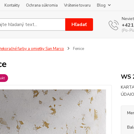
Kontakty
Ochrana súkromia
Vrátenie tovaru
Blog
Neviet
Hľadať
+421
(Po-Pi
ekoračné farby a omietky San Marco
Fenice
ce
WS 2
ukt
KARTA
ÚDA
Mer
Bal