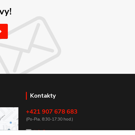
vy!
Kontakty
+421 907 678 683
(Po-Pia, 8:30-17:30 hod.)
info@san-marco.sk