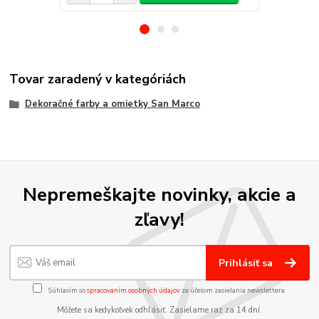
Tovar zaradený v kategóriách
Dekoračné farby a omietky San Marco
Nepremeškajte novinky, akcie a
zľavy!
Prihlásiť sa
Súhlasím so
spracovaním osobných údajov
za účelom zasielania newslettera.
Môžete sa kedykoľvek odhlásiť. Zasielame raz za 14 dní.