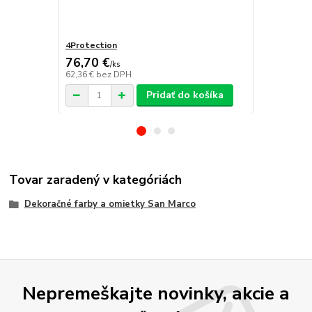
4Protection
Decorfilm
76,70 €
/
ks
62,36 €
bez DPH
/
ks
Pridať do košíka
Tovar zaradený v kategóriách
Dekoračné farby a omietky San Marco
Nepremeškajte novinky, akcie a