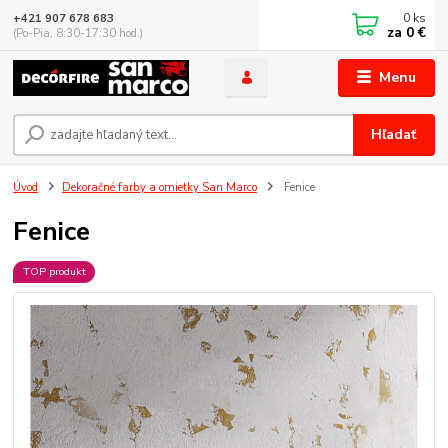
0
ks
+421 907 678 683
za
0 €
(Po-Pia, 8:30-17:30 hod.)
Menu
Hľadať
Úvod
Dekoračné farby a omietky San Marco
Fenice
Fenice
TOP produkt