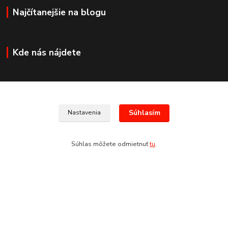
Najčítanejšie na blogu
Kde nás nájdete
Kontakty
Súhlasím
Nastavenia
+421 907 678 683
Súhlas môžete odmietnuť
tu
.
(Po-Pia, 8:30-17:30 hod.)
info@san-marco.sk