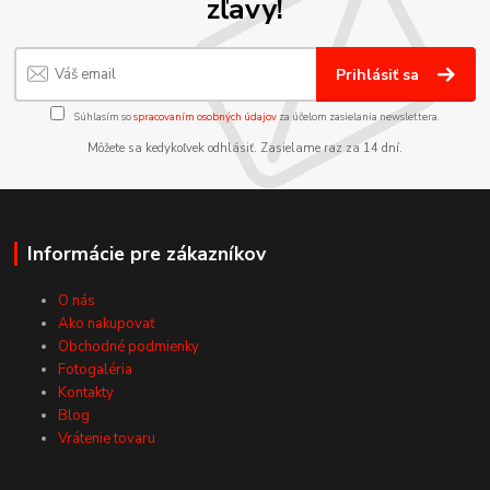
zľavy!
Prihlásiť sa
Súhlasím so
spracovaním osobných údajov
za účelom zasielania newslettera.
Môžete sa kedykoľvek odhlásiť. Zasielame raz za 14 dní.
Informácie pre zákazníkov
O nás
Ako nakupovať
Obchodné podmienky
Fotogaléria
Kontakty
Blog
Vrátenie tovaru