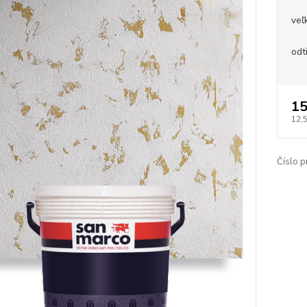
veľ
odt
15
12,
Číslo p