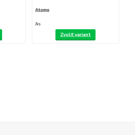
Atomo
/
ks
Zvoliť variant