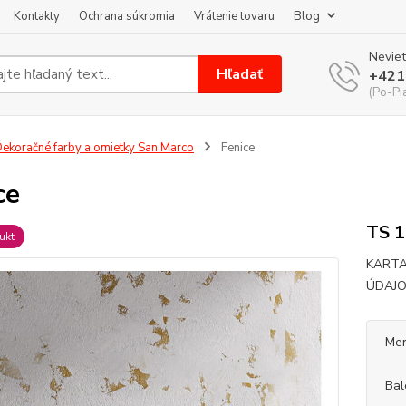
Kontakty
Ochrana súkromia
Vrátenie tovaru
Blog
Neviet
Hľadať
+421
(Po-Pi
ekoračné farby a omietky San Marco
Fenice
ce
TS 1
ukt
KARTA
ÚDA
Mer
Bal