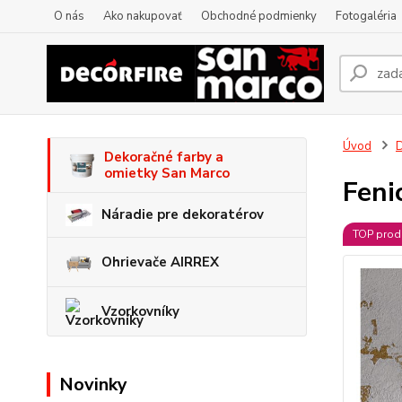
O nás
Ako nakupovať
Obchodné podmienky
Fotogaléria
Úvod
D
Dekoračné farby a
omietky San Marco
Feni
Náradie pre dekoratérov
TOP prod
Ohrievače AIRREX
Vzorkovníky
Novinky