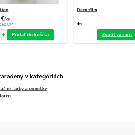
tion
Decorfilm
 €
/
ks
/
ks
bez DPH
Pridať do košíka
Zvoliť variant
zaradený v kategóriách
ačné farby a omietky
Marco