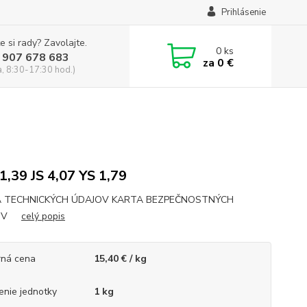
Prihlásenie
e si rady? Zavolajte.
0
ks
 907 678 683
za
0 €
a, 8:30-17:30 hod.)
1,39 JS 4,07 YS 1,79
 TECHNICKÝCH ÚDAJOV KARTA BEZPEČNOSTNÝCH
JOV
celý popis
ná cena
15,40 € / kg
enie jednotky
1 kg