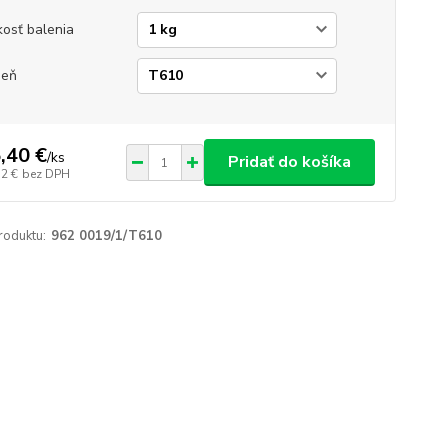
kosť balenia
ieň
,40 €
/
ks
Pridať do košíka
52 €
bez DPH
roduktu:
962 0019/1/T610