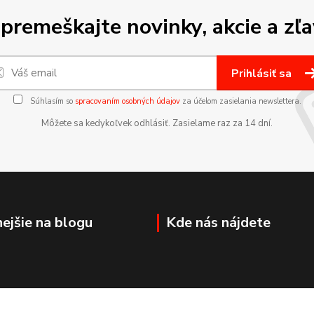
premeškajte novinky, akcie a zľa
Prihlásiť sa
Súhlasím so
spracovaním osobných údajov
za účelom zasielania newslettera.
Môžete sa kedykoľvek odhlásiť. Zasielame raz za 14 dní.
nejšie na blogu
Kde nás nájdete