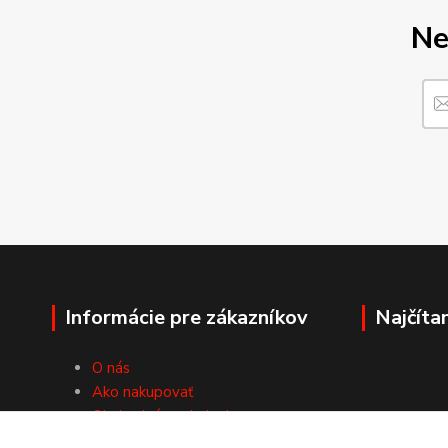
Ne
Informácie pre zákazníkov
Najčíta
O nás
Ako nakupovať
Obchodné podmienky
Fotogaléria