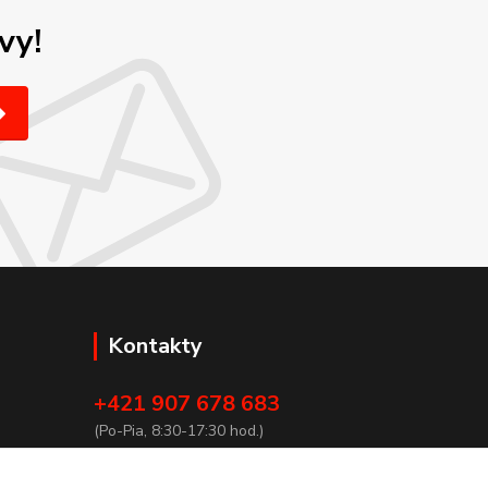
vy!
Kontakty
+421 907 678 683
(Po-Pia, 8:30-17:30 hod.)
info@san-marco.sk