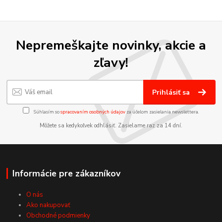
Nepremeškajte novinky, akcie a
zľavy!
Prihlásiť sa
Súhlasím so
spracovaním osobných údajov
za účelom zasielania newslettera.
Môžete sa kedykoľvek odhlásiť. Zasielame raz za 14 dní.
Informácie pre zákazníkov
O nás
Ako nakupovať
Obchodné podmienky