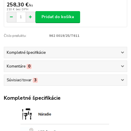
258,30 €
/
ks
210 €
bez DPH
Pridať do košíka
Číslo produktu:
962 0019/25/T611
Kompletné špecifikácie
Komentáre
0
Súvisiaci tovar
3
Kompletné špecifikácie