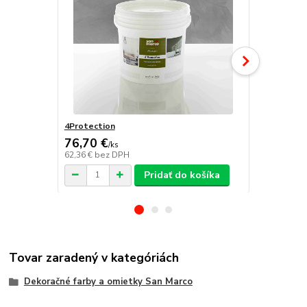
4Protection
Decorfilm
76,70 €
/
ks
62,36 €
bez DPH
/
ks
Pridať do košíka
Tovar zaradený v kategóriách
Dekoračné farby a omietky San Marco