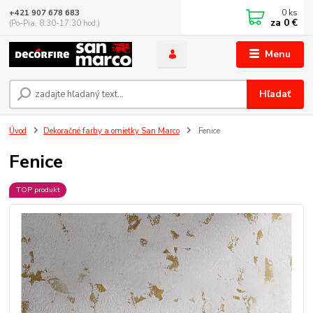
0
ks
+421 907 678 683
za
0 €
(Po-Pia, 8:30-17:30 hod.)
Menu
Hľadať
Úvod
Dekoračné farby a omietky San Marco
Fenice
Fenice
TOP produkt