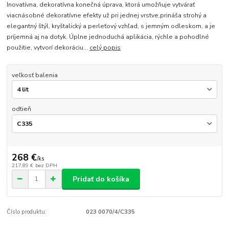
Inovatívna, dekoratívna konečná úprava, ktorá umožňuje vytvárať
viacnásobné dekoratívne efekty už pri jednej vrstve,prináša strohý a
elegantný štýl, kryštalický a perleťový vzhľad, s jemným odleskom, a je
príjemná aj na dotyk. Úplne jednoduchá aplikácia, rýchle a pohodlné
použitie, vytvorí dekoráciu...
celý popis
veľkosť balenia
odtieň
268 €
/
ks
217,89 €
bez DPH
Pridať do košíka
Číslo produktu:
023 0070/4/C335