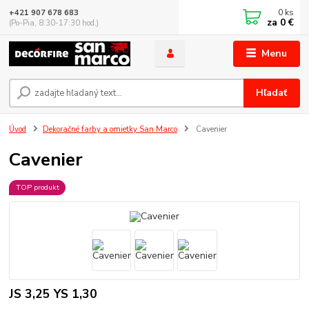
0
ks
+421 907 678 683
za
0 €
(Po-Pia, 8:30-17:30 hod.)
Menu
Hľadať
Úvod
Dekoračné farby a omietky San Marco
Cavenier
Cavenier
TOP produkt
JS 3,25 YS 1,30