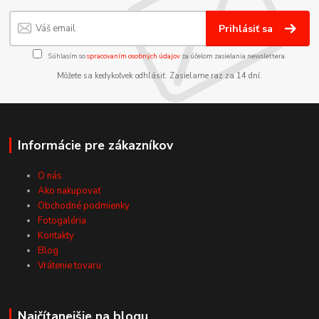
Prihlásiť sa
Súhlasím so
spracovaním osobných údajov
za účelom zasielania newslettera.
Môžete sa kedykoľvek odhlásiť. Zasielame raz za 14 dní.
Informácie pre zákazníkov
O nás
Ako nakupovať
Obchodné podmienky
Fotogaléria
Kontakty
Blog
Vrátenie tovaru
Najčítanejšie na blogu