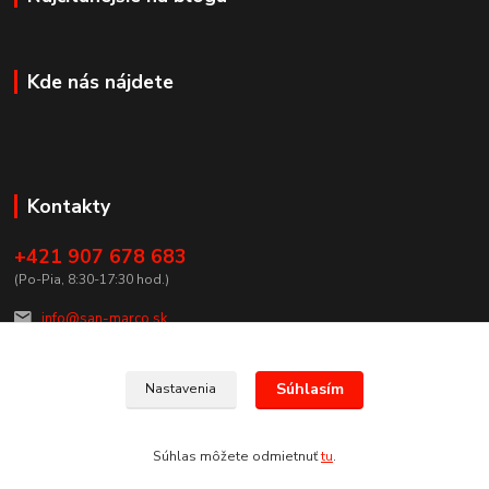
Kde nás nájdete
Kontakty
+421 907 678 683
(Po-Pia, 8:30-17:30 hod.)
info@san-marco.sk
Súhlasím
Nastavenia
Súhlas môžete odmietnuť
tu
.
Vytvorené na
Eshop-rychlo.sk