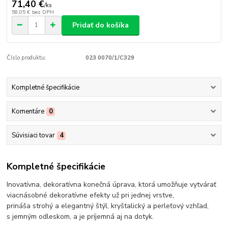
71,40 €
/
ks
58,05 €
bez DPH
Pridať do košíka
Číslo produktu:
023 0070/1/C329
Kompletné špecifikácie
Komentáre
0
Súvisiaci tovar
4
Kompletné špecifikácie
Inovatívna, dekoratívna konečná úprava, ktorá umožňuje vytvárať
viacnásobné dekoratívne efekty už pri jednej vrstve,
prináša strohý a elegantný štýl, kryštalický a perleťový vzhľad,
s jemným odleskom, a je príjemná aj na dotyk.