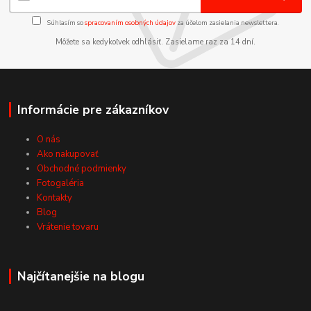
Súhlasím so
spracovaním osobných údajov
za účelom zasielania newslettera.
Môžete sa kedykoľvek odhlásiť. Zasielame raz za 14 dní.
Informácie pre zákazníkov
O nás
Ako nakupovať
Obchodné podmienky
Fotogaléria
Kontakty
Blog
Vrátenie tovaru
Najčítanejšie na blogu