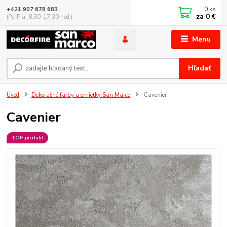
0
ks
+421 907 678 683
za
0 €
(Po-Pia, 8:30-17:30 hod.)
Menu
Hľadať
Úvod
Dekoračné farby a omietky San Marco
Cavenier
Cavenier
TOP produkt