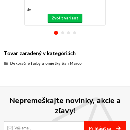
/
ks
/
ks
Zvoliť variant
Tovar zaradený v kategóriách
Dekoračné farby a omietky San Marco
Nepremeškajte novinky, akcie a
zľavy!
Prihlásiť sa