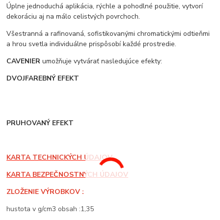
Úplne jednoduchá aplikácia, rýchle a pohodlné použitie, vytvorí
dekoráciu aj na málo celistvých povrchoch.
Všestranná a rafinovaná, sofistikovanými chromatickými odtieňmi
a hrou svetla individuálne prispôsobí každé prostredie.
CAVENIER
umožňuje vytvárať nasledujúce efekty:
DVOJFAREBNÝ EFEKT
PRUHOVANÝ EFEKT
KARTA TECHNICKÝCH ÚDAJOV
KARTA BEZPEČNOSTNÝCH ÚDAJOV
ZLOŽENIE VÝROBKOV :
hustota v g/cm3 obsah :1,35