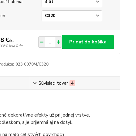
kosť balenia
ieň
8 €
/
ks
Pridať do košíka
,89 €
bez DPH
roduktu:
023 0070/4/C320
Súvisiaci tovar
4
né dekoratívne efekty už pri jednej vrstve,
odleskom, a je príjemná aj na dotyk.
aj na málo celistvých povrchoch.