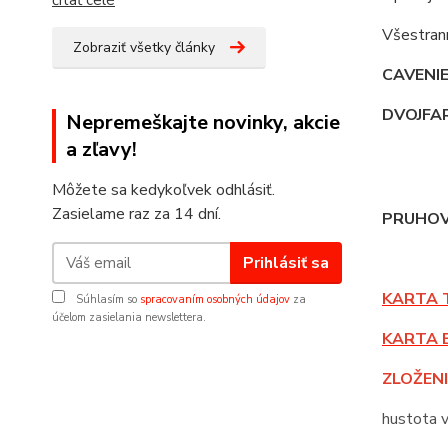
čítať celé
Všestrann
Zobraziť všetky články
CAVENI
DVOJFA
Nepremeškajte novinky, akcie
a zľavy!
Môžete sa kedykoľvek odhlásiť.
Zasielame raz za 14 dní.
PRUHOV
Prihlásiť sa
KARTA 
Súhlasím so
spracovaním osobných údajov
za
účelom zasielania newslettera.
KARTA 
ZLOŽENI
hustota 