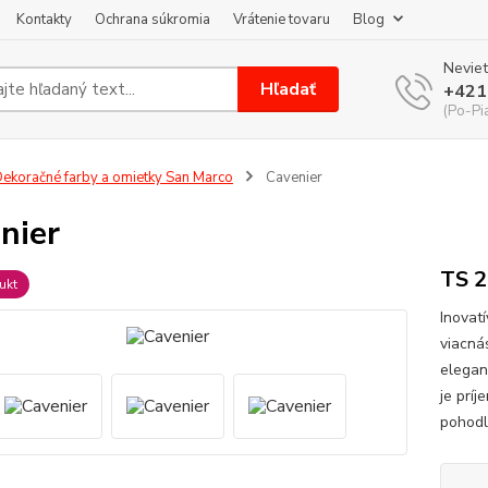
Kontakty
Ochrana súkromia
Vrátenie tovaru
Blog
Neviet
Hľadať
+421
(Po-Pi
ekoračné farby a omietky San Marco
Cavenier
nier
TS 2
ukt
Inovat
viacná
elegan
je prí
pohodln