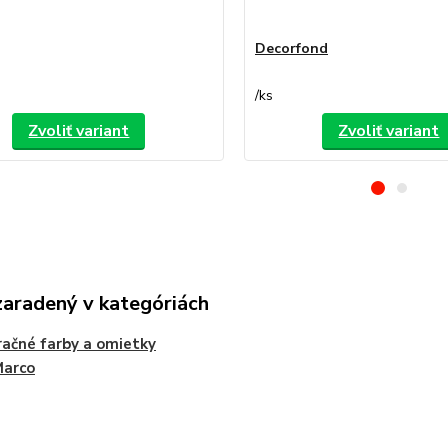
Decorfond
/
ks
Zvoliť variant
Zvoliť variant
zaradený v kategóriách
ačné farby a omietky
Marco