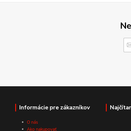
Ne
Informácie pre zákazníkov
Najčíta
O nás
Ako nakupovať