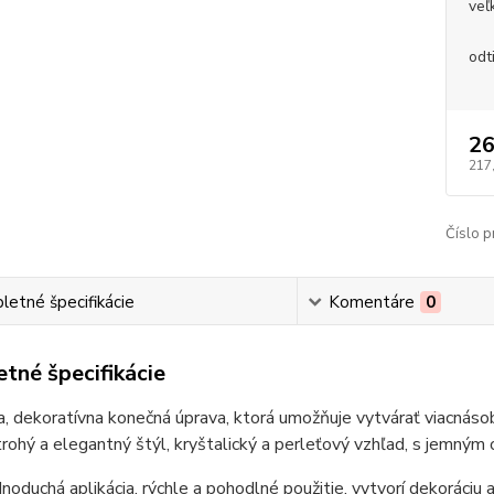
veľ
odt
26
217
Číslo p
etné špecifikácie
Komentáre
0
tné špecifikácie
a, dekoratívna konečná úprava, ktorá umožňuje vytvárať viacnásob
trohý a elegantný štýl, kryštalický a perleťový vzhľad, s jemným 
noduchá aplikácia, rýchle a pohodlné použitie, vytvorí dekoráciu 