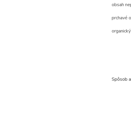
obsah nep
prchavé o
organický
Spôsob ap