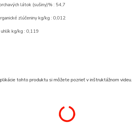
rchavých látok (sušiny)% : 54,7
rganické zlúčeniny kg/kg : 0,012
 uhlík kg/kg : 0,119
likácie tohto produktu si môžete pozrieť v inštruktážnom videu.