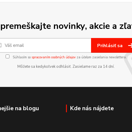
premeškajte novinky, akcie a zľa
Prihlásiť sa
Súhlasím so
spracovaním osobných údajov
za účelom zasielania newslettera.
Môžete sa kedykoľvek odhlásiť. Zasielame raz za 14 dní.
nejšie na blogu
Kde nás nájdete