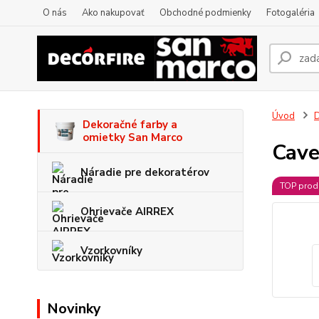
O nás
Ako nakupovať
Obchodné podmienky
Fotogaléria
Úvod
D
Dekoračné farby a
omietky San Marco
Cave
Náradie pre dekoratérov
TOP prod
Ohrievače AIRREX
Vzorkovníky
Novinky