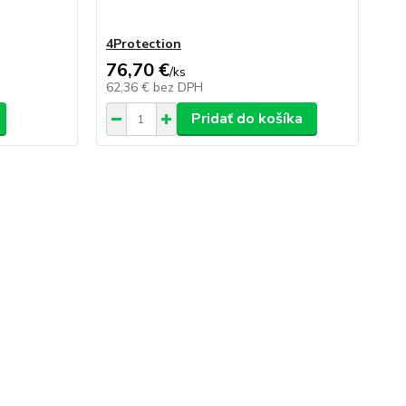
4Protection
De
76,70 €
/
ks
/
ks
62,36 €
bez DPH
Pridať do košíka