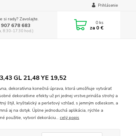
Prihlásenie
e si rady? Zavolajte.
0
ks
 907 678 683
za
0 €
a, 8:30-17:30 hod.)
3,43 GL 21,48 YE 19,52
ívna, dekoratívna konečná úprava, ktorá umožňuje vytvárať
sobné dekoratívne efekty už pri jednej vrstve,prináša strohý a
tný štýl, kryštalický a perleťový vzhľad, s jemným odleskom, a
jemná aj na dotyk. Úplne jednoduchá aplikácia, rýchle a
é použitie, vytvorí dekoráciu...
celý popis