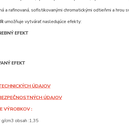
á a rafinovaná, sofistikovanými chromatickými odtieňmi a hrou sv
ER
umožňuje vytvárať nasledujúce efekty:
REBNÝ EFEKT
ANÝ EFEKT
TECHNICKÝCH ÚDAJOV
BEZPEČNOSTNÝCH ÚDAJOV
E VÝROBKOV :
v g/cm3 obsah :1,35