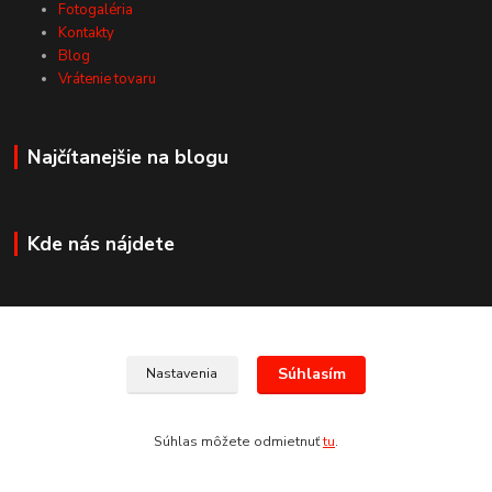
Fotogaléria
Kontakty
Blog
Vrátenie tovaru
Najčítanejšie na blogu
Kde nás nájdete
Kontakty
Súhlasím
Nastavenia
+421 907 678 683
Súhlas môžete odmietnuť
tu
.
(Po-Pia, 8:30-17:30 hod.)
info@san-marco.sk