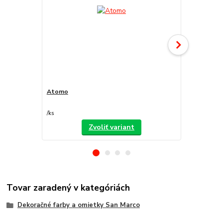
Atomo
Decorfond
/
ks
/
ks
Zvoliť variant
Tovar zaradený v kategóriách
Dekoračné farby a omietky San Marco