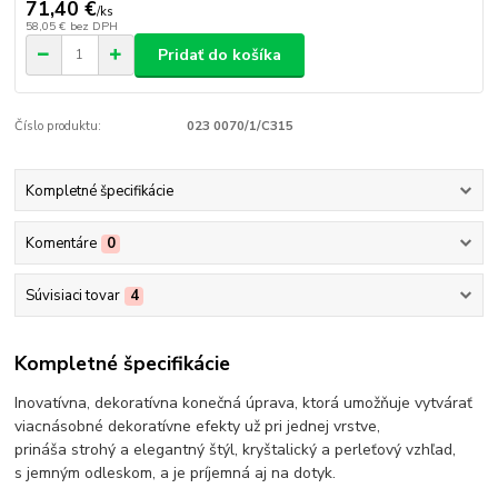
71,40 €
/
ks
58,05 €
bez DPH
Pridať do košíka
Číslo produktu:
023 0070/1/C315
Kompletné špecifikácie
Komentáre
0
Súvisiaci tovar
4
Kompletné špecifikácie
Inovatívna, dekoratívna konečná úprava, ktorá umožňuje vytvárať
viacnásobné dekoratívne efekty už pri jednej vrstve,
prináša strohý a elegantný štýl, kryštalický a perleťový vzhľad,
s jemným odleskom, a je príjemná aj na dotyk.