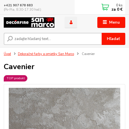
0
ks
+421 907 678 683
za
0 €
(Po-Pia, 8:30-17:30 hod.)
Menu
Hľadať
Úvod
Dekoračné farby a omietky San Marco
Cavenier
Cavenier
TOP produkt