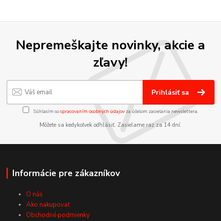
Nepremeškajte novinky, akcie a
zľavy!
Prihlásiť sa
Súhlasím so
spracovaním osobných údajov
za účelom zasielania newslettera.
Môžete sa kedykoľvek odhlásiť. Zasielame raz za 14 dní.
Informácie pre zákazníkov
O nás
Ako nakupovať
Obchodné podmienky