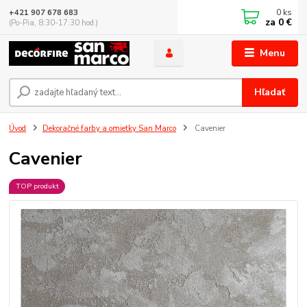
0
ks
+421 907 678 683
za
0 €
(Po-Pia, 8:30-17:30 hod.)
Menu
Hľadať
Úvod
Dekoračné farby a omietky San Marco
Cavenier
Cavenier
TOP produkt