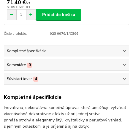
71,40 €
/
ks
58,05 €
bez DPH
Pridať do košíka
Číslo produktu:
023 0070/1/C306
Kompletné špecifikácie
Komentáre
0
Súvisiaci tovar
4
Kompletné špecifikácie
Inovatívna, dekoratívna konečná úprava, ktorá umožňuje vytvárať
viacnásobné dekoratívne efekty už pri jednej vrstve,
prináša strohý a elegantný štýl, kryštalický a perleťový vzhľad,
s jemným odleskom, a je príjemná aj na dotyk.