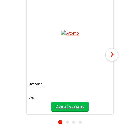
Atomo
Decorfond
/
ks
/
ks
Zvoliť variant