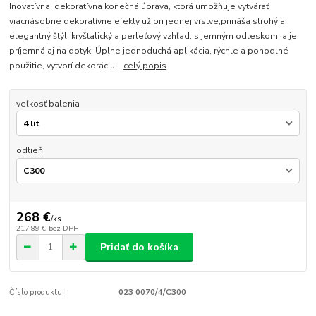
Inovatívna, dekoratívna konečná úprava, ktorá umožňuje vytvárať
viacnásobné dekoratívne efekty už pri jednej vrstve,prináša strohý a
elegantný štýl, kryštalický a perleťový vzhľad, s jemným odleskom, a je
príjemná aj na dotyk. Úplne jednoduchá aplikácia, rýchle a pohodlné
použitie, vytvorí dekoráciu...
celý popis
veľkosť balenia
odtieň
268 €
/
ks
217,89 €
bez DPH
Pridať do košíka
Číslo produktu:
023 0070/4/C300