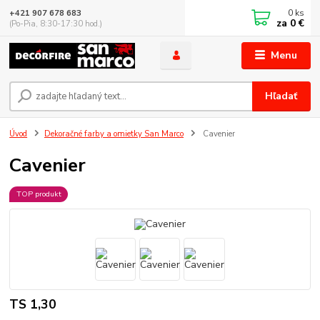
0
ks
+421 907 678 683
za
0 €
(Po-Pia, 8:30-17:30 hod.)
Menu
Hľadať
Úvod
Dekoračné farby a omietky San Marco
Cavenier
Cavenier
TOP produkt
TS 1,30