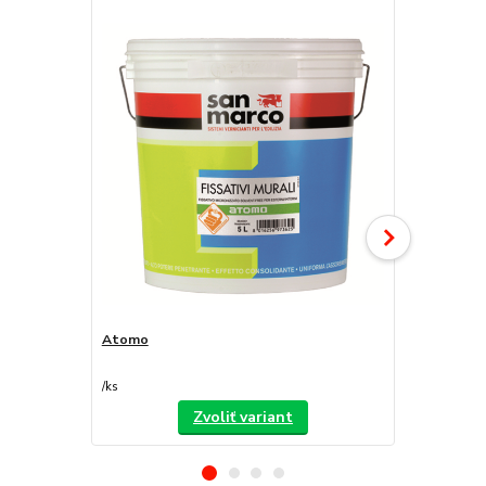
Atomo
Decorfond
/
ks
/
ks
Zvoliť variant