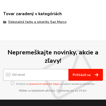
Tovar zaradený v kategóriách
Dekoračné farby a omietky San Marco
Nepremeškajte novinky, akcie a
zľavy!
Prihlásiť sa
Súhlasím so
spracovaním osobných údajov
za účelom zasielania newslettera.
Môžete sa kedykoľvek odhlásiť. Zasielame raz za 14 dní.