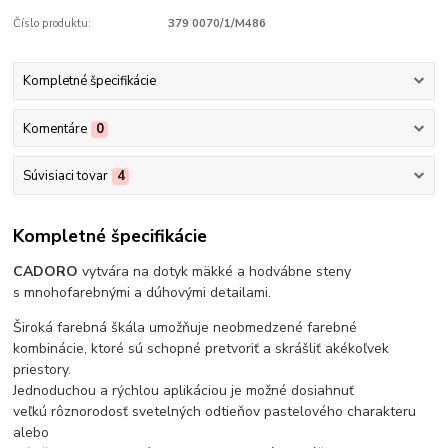
Číslo produktu:
379 0070/1/M486
Kompletné špecifikácie
Komentáre
0
Súvisiaci tovar
4
Kompletné špecifikácie
CADORO
vytvára na dotyk mäkké a hodvábne steny
s mnohofarebnými a dúhovými detailami.
Široká farebná škála umožňuje neobmedzené farebné
kombinácie, ktoré sú schopné pretvoriť a skrášliť akékoľvek
priestory.
Jednoduchou a rýchlou aplikáciou je možné dosiahnuť
veľkú rôznorodosť svetelných odtieňov pastelového charakteru
alebo