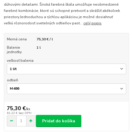
dúhovými detailami. Široká farebná škála umožňuje neobmedzené
farebné kombinácie, ktoré sú schopné pretvoriť a skrášliť akékoľvek
priestory.Jednoduchou a rýchlou aplikáciou je možné dosiahnuť
veľkú rôznorodosť svetelných odtieňov past...
celý popis
Merná cena
75,30 € / l
Balenie
1 l
jednotky
veľkosť balenia
odtieň
75,30 €
/
ks
61,22 €
bez DPH
Pridať do košíka