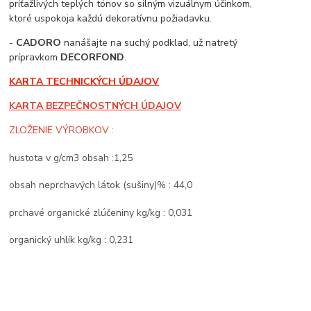
príťažlivých teplých tónov so silným vizuálnym účinkom,
ktoré uspokoja každú dekoratívnu požiadavku.
-
CADORO
nanášajte na suchý podklad, už natretý
prípravkom
DECORFOND
.
KARTA TECHNICKÝCH ÚDAJOV
KARTA BEZPEČNOSTNÝCH ÚDAJOV
ZLOŽENIE VÝROBKOV :
hustota v g/cm3 obsah :1,25
obsah neprchavých látok (sušiny)% : 44,0
prchavé organické zlúčeniny kg/kg : 0,031
organický uhlík kg/kg : 0,231