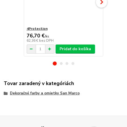
4Protection
Atomo
76,70 €
/
ks
62,36 €
bez DPH
/
ks
Pridať do košíka
Tovar zaradený v kategóriách
Dekoračné farby a omietky San Marco