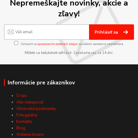
Nepremeškajte novinky, akcie a
zľavy!
Prihlásiť sa
Súhlasím so
spracovaním osobných údajov
za účelom zasielania newslettera.
Môžete sa kedykoľvek odhlásiť. Zasielame raz za 14 dní.
Informácie pre zákazníkov
O nás
Ako nakupovať
Obchodné podmienky
Fotogaléria
Kontakty
Blog
Vrátenie tovaru