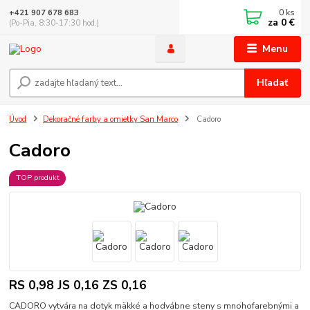
0
ks
+421 907 678 683
za
0 €
(Po-Pia, 8:30-17:30 hod.)
Menu
Hľadať
Úvod
Dekoračné farby a omietky San Marco
Cadoro
Cadoro
TOP produkt
RS 0,98 JS 0,16 ZS 0,16
CADORO vytvára na dotyk mäkké a hodvábne steny s mnohofarebnými a