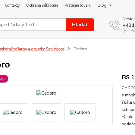
Kontakty
Ochrana súkromia
Vrátenie tovaru
Blog
Neviet
Hľadať
+421
(Po-Pi
ekoračné farby a omietky San Marco
Cadoro
ro
BS 1
ukt
CADORO
s mnoh
škála 
schopn
rýchlo
odtieňo