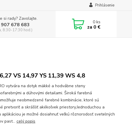
Prihlásenie
e si rady? Zavolajte.
0
ks
 907 678 683
za
0 €
a, 8:30-17:30 hod.)
6,27 VS 14,97 YS 11,39 WS 4,8
 vytvára na dotyk mäkké a hodvábne steny
ofarebnými a dúhovými detailami. Široká farebná
umožňuje neobmedzené farebné kombinácie, ktoré sú
é pretvoriť a skrášliť akékoľvek priestory.Jednoduchou a
u aplikáciou je možné dosiahnuť veľkú rôznorodosť svetelných
v past...
celý popis