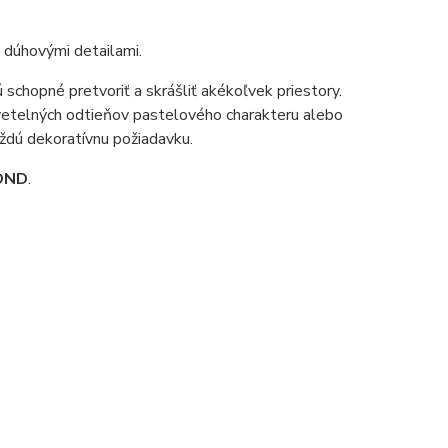
dúhovými detailami.
chopné pretvoriť a skrášliť akékoľvek priestory.
svetelných odtieňov pastelového charakteru alebo
aždú dekoratívnu požiadavku.
OND
.