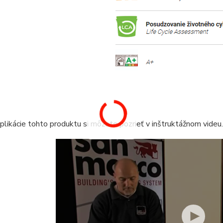
likácie tohto produktu si môžete pozrieť v inštruktážnom videu.