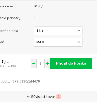
ná cena
91 € / l
enie jednotky
1 l
kosť balenia
ieň
 €
/
ks
Pridať do košíka
98 €
bez DPH
roduktu:
379 0190/1/M476
Súvisiaci tovar
4