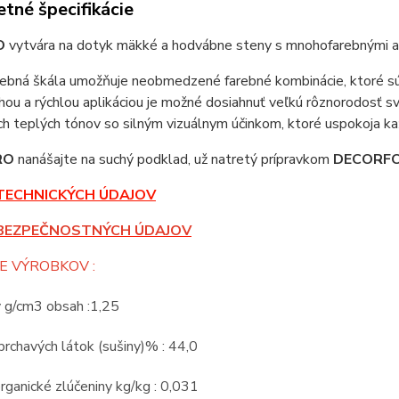
tné špecifikácie
O
vytvára na dotyk mäkké a hodvábne steny s mnohofarebnými a 
rebná škála umožňuje neobmedzené farebné kombinácie, ktoré sú s
ou a rýchlou aplikáciou je možné dosiahnuť veľkú rôznorodosť 
ých teplých tónov so silným vizuálnym účinkom, ktoré uspokoja k
RO
nanášajte na suchý podklad, už natretý prípravkom
DECORF
TECHNICKÝCH ÚDAJOV
BEZPEČNOSTNÝCH ÚDAJOV
E VÝROBKOV :
v g/cm3 obsah :1,25
rchavých látok (sušiny)% : 44,0
rganické zlúčeniny kg/kg : 0,031