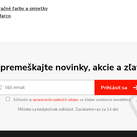
ačné farby a omietky
Marco
premeškajte novinky, akcie a zľa
Prihlásiť sa
Súhlasím so
spracovaním osobných údajov
za účelom zasielania newslettera.
Môžete sa kedykoľvek odhlásiť. Zasielame raz za 14 dní.