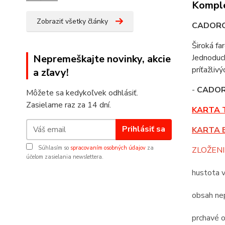
Komple
Zobraziť všetky články
CADOR
Široká fa
Nepremeškajte novinky, akcie
Jednoduch
príťažliv
a zľavy!
-
CADO
Môžete sa kedykoľvek odhlásiť.
Zasielame raz za 14 dní.
KARTA 
Prihlásiť sa
KARTA 
Súhlasím so
spracovaním osobných údajov
za
ZLOŽENI
účelom zasielania newslettera.
hustota 
obsah nep
prchavé o