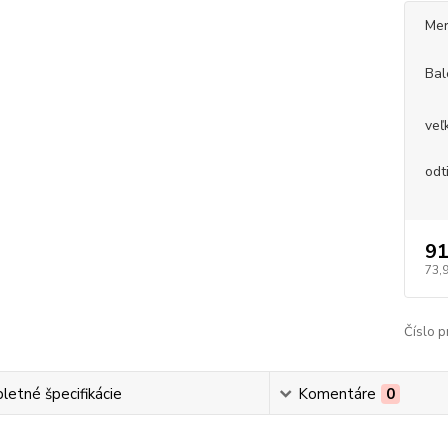
Mer
Bal
veľ
odt
91
73,
Číslo p
etné špecifikácie
Komentáre
0