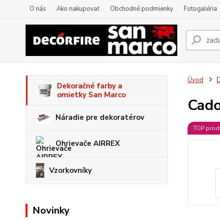
O nás
Ako nakupovať
Obchodné podmienky
Fotogaléria
Úvod
D
Dekoračné farby a
omietky San Marco
Cado
Náradie pre dekoratérov
TOP prod
Ohrievače AIRREX
Vzorkovníky
Novinky