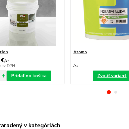
tion
Atomo
 €
/
ks
/
ks
bez DPH
Pridať do košíka
Zvoliť variant
zaradený v kategóriách