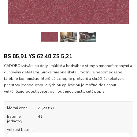
BS 85,91 YS 62,48 ZS 5,21
CADORO vytvára na dotyk mäkké a hodvábne steny s mnohofarebnými a
dúhovými detailami. Široká farebná škála umožňuje neobmedzené
farebné kombinácie, ktoré sú schopné pretvoriť a skrášliť akékoľvek
priestory.Jednoduchou a rýchlou aplikáciou je možné dosiahnuť
veľkú rôznorodosť svetelných odtieňov past...
celý popis
Merná cena
71,23 € / l
Balenie
4 l
jednotky
veľkosť balenia