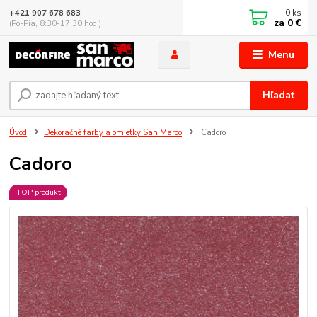
0
ks
+421 907 678 683
za
0 €
(Po-Pia, 8:30-17:30 hod.)
Menu
Hľadať
Úvod
Dekoračné farby a omietky San Marco
Cadoro
Cadoro
TOP produkt