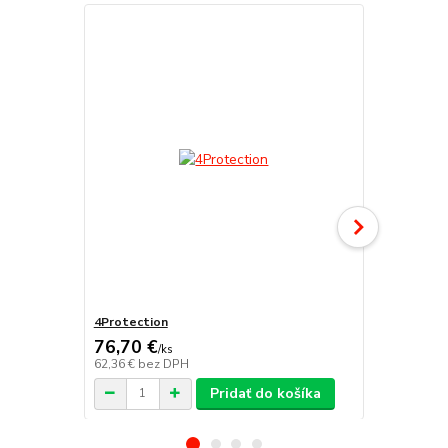
4Protection
Atomo
76,70 €
/
ks
62,36 €
bez DPH
/
ks
Pridať do košíka