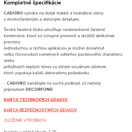
Kompletné špecifikácie
CADORO
vytvára na dotyk mäkké a hodvábne steny
s mnohofarebnými a dúhovými detailami.
Široká farebná škála umožňuje neobmedzené farebné
kombinácie, ktoré sú schopné pretvoriť a skrášliť akékoľvek
priestory.
Jednoduchou a rýchlou aplikáciou je možné dosiahnuť
veľkú rôznorodosť svetelných odtieňov pastelového charakteru
alebo
príťažlivých teplých tónov so silným vizuálnym účinkom,
ktoré uspokoja každú dekoratívnu požiadavku.
-
CADORO
nanášajte na suchý podklad, už natretý
prípravkom
DECORFOND
.
KARTA TECHNICKÝCH ÚDAJOV
KARTA BEZPEČNOSTNÝCH ÚDAJOV
ZLOŽENIE VÝROBKOV :
hustota v g/cm3 obsah :1,25