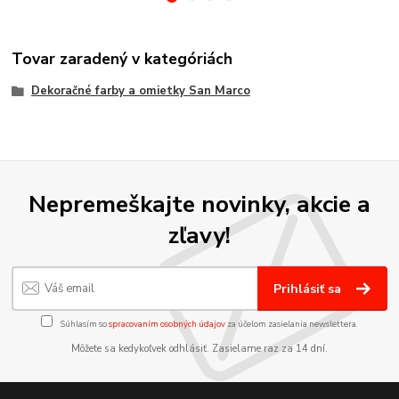
Tovar zaradený v kategóriách
Dekoračné farby a omietky San Marco
Nepremeškajte novinky, akcie a
zľavy!
Prihlásiť sa
Súhlasím so
spracovaním osobných údajov
za účelom zasielania newslettera.
Môžete sa kedykoľvek odhlásiť. Zasielame raz za 14 dní.