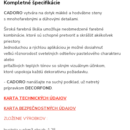
Kompletné špecifikácie
CADORO
vytvára na dotyk mäkké a hodvábne steny
s mnohofarebnými a dúhovými detailami.
Široká farebná škála umožňuje neobmedzené farebné
kombinácie, ktoré sú schopné pretvoriť a skrášliť akékoľvek
priestory.
Jednoduchou a rýchlou aplikáciou je možné dosiahnuť
veľkú rôznorodosť svetelných odtieňov pastelového charakteru
alebo
príťažlivých teplých tónov so silným vizuálnym účinkom,
ktoré uspokoja každú dekoratívnu požiadavku.
-
CADORO
nanášajte na suchý podklad, už natretý
prípravkom
DECORFOND
.
KARTA TECHNICKÝCH ÚDAJOV
KARTA BEZPEČNOSTNÝCH ÚDAJOV
ZLOŽENIE VÝROBKOV :
hustota v g/cm3 obsah :1,25