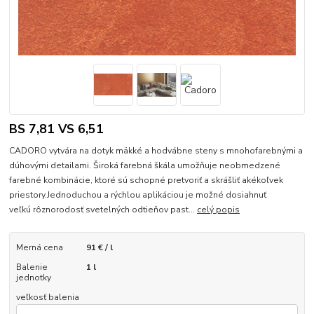
BS 7,81 VS 6,51
CADORO vytvára na dotyk mäkké a hodvábne steny s mnohofarebnými a
dúhovými detailami. Široká farebná škála umožňuje neobmedzené
farebné kombinácie, ktoré sú schopné pretvoriť a skrášliť akékoľvek
priestory.Jednoduchou a rýchlou aplikáciou je možné dosiahnuť
veľkú rôznorodosť svetelných odtieňov past...
celý popis
Merná cena
91 € / l
Balenie
1 l
jednotky
veľkosť balenia