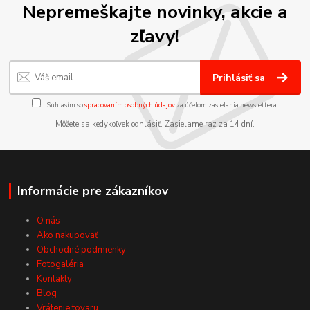
Nepremeškajte novinky, akcie a
zľavy!
Prihlásiť sa
Súhlasím so
spracovaním osobných údajov
za účelom zasielania newslettera.
Môžete sa kedykoľvek odhlásiť. Zasielame raz za 14 dní.
Informácie pre zákazníkov
O nás
Ako nakupovať
Obchodné podmienky
Fotogaléria
Kontakty
Blog
Vrátenie tovaru