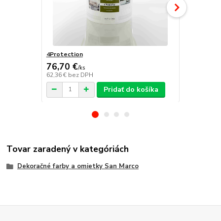
4Protection
Atomo
76,70 €
/
ks
62,36 €
bez DPH
/
ks
Pridať do košíka
Tovar zaradený v kategóriách
Dekoračné farby a omietky San Marco