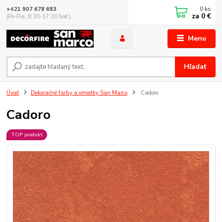
0
ks
+421 907 678 683
za
0 €
(Po-Pia, 8:30-17:30 hod.)
Menu
Hľadať
Úvod
Dekoračné farby a omietky San Marco
Cadoro
Cadoro
TOP produkt