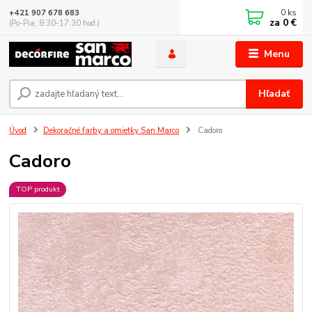
0
ks
+421 907 678 683
za
0 €
(Po-Pia, 8:30-17:30 hod.)
Menu
Hľadať
Úvod
Dekoračné farby a omietky San Marco
Cadoro
Cadoro
TOP produkt