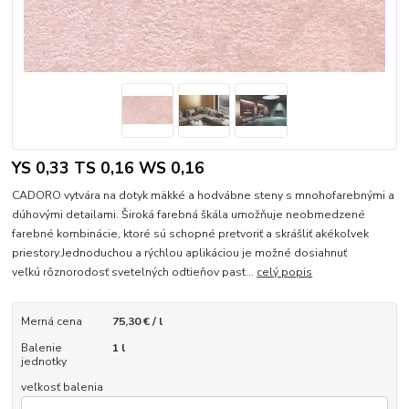
YS 0,33 TS 0,16 WS 0,16
CADORO vytvára na dotyk mäkké a hodvábne steny s mnohofarebnými a
dúhovými detailami. Široká farebná škála umožňuje neobmedzené
farebné kombinácie, ktoré sú schopné pretvoriť a skrášliť akékoľvek
priestory.Jednoduchou a rýchlou aplikáciou je možné dosiahnuť
veľkú rôznorodosť svetelných odtieňov past...
celý popis
Merná cena
75,30 € / l
Balenie
1 l
jednotky
veľkosť balenia