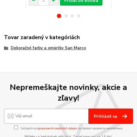
Pridať do košíka
Tovar zaradený v kategóriách
Dekoračné farby a omietky San Marco
Nepremeškajte novinky, akcie a
zľavy!
Prihlásiť sa
Súhlasím so
spracovaním osobných údajov
za účelom zasielania newslettera.
Môžete sa kedykoľvek odhlásiť. Zasielame raz za 14 dní.