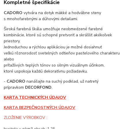
Kompletné špecifikácie
CADORO
vytvára na dotyk mäkké a hodvábne steny
s mnohofarebnými a dúhovými detailami.
Široká farebná škála umožňuje neobmedzené farebné
kombinácie, ktoré sú schopné pretvoriť a skrášliť akékoľvek
priestory.
Jednoduchou a rýchlou aplikáciou je možné dosiahnuť
veľkú rôznorodosť svetelných odtieňov pastelového charakteru
alebo
príťažlivých teplých tónov so silným vizuálnym účinkom,
ktoré uspokoja každú dekoratívnu požiadavku.
-
CADORO
nanášajte na suchý podklad, už natretý
prípravkom
DECORFOND
.
KARTA TECHNICKÝCH ÚDAJOV
KARTA BEZPEČNOSTNÝCH ÚDAJOV
ZLOŽENIE VÝROBKOV :
hustota v g/cm3 obsah :1,25