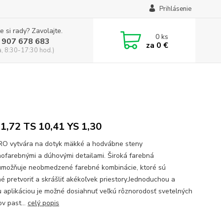
Prihlásenie
e si rady? Zavolajte.
0
ks
 907 678 683
za
0 €
a, 8:30-17:30 hod.)
1,72 TS 10,41 YS 1,30
 vytvára na dotyk mäkké a hodvábne steny
ofarebnými a dúhovými detailami. Široká farebná
umožňuje neobmedzené farebné kombinácie, ktoré sú
é pretvoriť a skrášliť akékoľvek priestory.Jednoduchou a
u aplikáciou je možné dosiahnuť veľkú rôznorodosť svetelných
v past...
celý popis