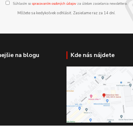
Súhlasím so
spracovaním osobných údajov
za účelom zasielania newslettera.
Môžete sa kedykoľvek odhlásiť. Zasielame raz za 14 dní.
nejšie na blogu
Kde nás nájdete