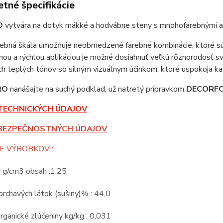
tné špecifikácie
O
vytvára na dotyk mäkké a hodvábne steny s mnohofarebnými a 
rebná škála umožňuje neobmedzené farebné kombinácie, ktoré sú s
ou a rýchlou aplikáciou je možné dosiahnuť veľkú rôznorodosť 
ých teplých tónov so silným vizuálnym účinkom, ktoré uspokoja k
RO
nanášajte na suchý podklad, už natretý prípravkom
DECORF
TECHNICKÝCH ÚDAJOV
BEZPEČNOSTNÝCH ÚDAJOV
E VÝROBKOV :
v g/cm3 obsah :1,25
rchavých látok (sušiny)% : 44,0
rganické zlúčeniny kg/kg : 0,031