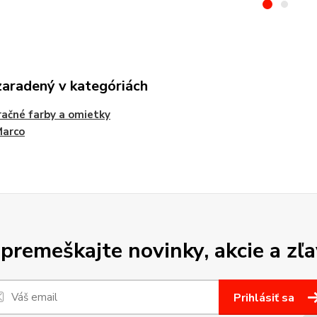
zaradený v kategóriách
ačné farby a omietky
Marco
premeškajte novinky, akcie a zľa
Prihlásiť sa