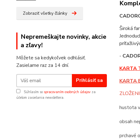
Komple
Zobraziť všetky články
CADOR
Široká fa
Nepremeškajte novinky, akcie
Jednoduch
príťažliv
a zľavy!
-
CADO
Môžete sa kedykoľvek odhlásiť.
Zasielame raz za 14 dní.
KARTA 
Prihlásiť sa
KARTA 
Súhlasím so
spracovaním osobných údajov
za
ZLOŽENI
účelom zasielania newslettera.
hustota 
obsah nep
prchavé o