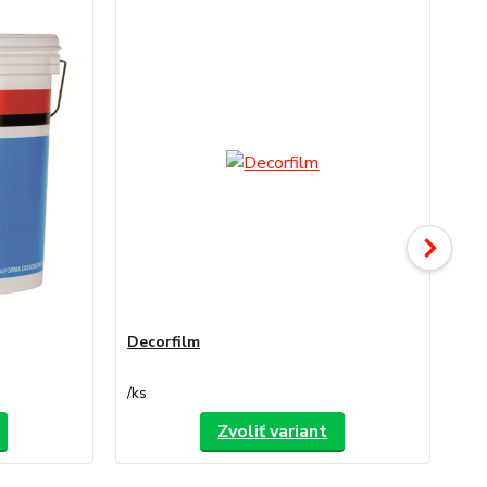
Decorfilm
De
/
ks
/
ks
Zvoliť variant