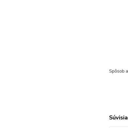
Spôsob ap
Súvisia