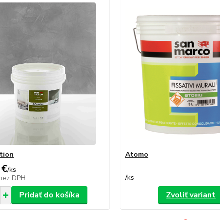
tion
Atomo
 €
/
ks
/
ks
bez DPH
Pridať do košíka
Zvoliť variant