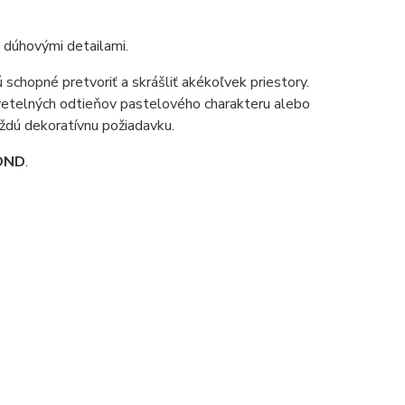
dúhovými detailami.
chopné pretvoriť a skrášliť akékoľvek priestory.
svetelných odtieňov pastelového charakteru alebo
aždú dekoratívnu požiadavku.
OND
.