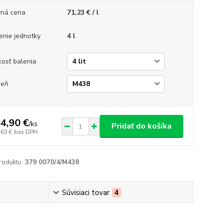
ná cena
71,23 € / l
enie jednotky
4 l
kosť balenia
ieň
4,90 €
/
ks
Pridať do košíka
,63 €
bez DPH
roduktu:
379 0070/4/M438
Súvisiaci tovar
4