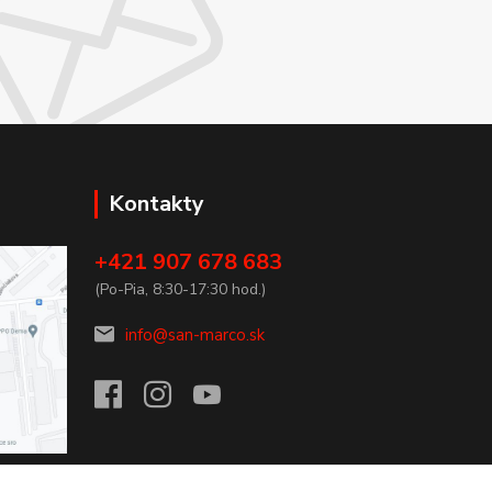
Kontakty
+421 907 678 683
(Po-Pia, 8:30-17:30 hod.)
info@san-marco.sk