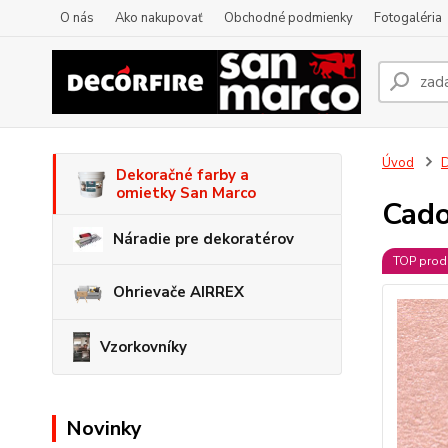
O nás
Ako nakupovať
Obchodné podmienky
Fotogaléria
Úvod
D
Dekoračné farby a
omietky San Marco
Cado
Náradie pre dekoratérov
TOP prod
Ohrievače AIRREX
Vzorkovníky
Novinky