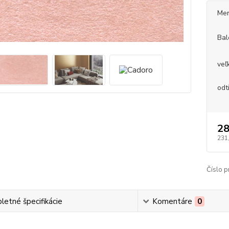
Mer
Bal
veľ
odt
28
231
Číslo p
etné špecifikácie
Komentáre
0