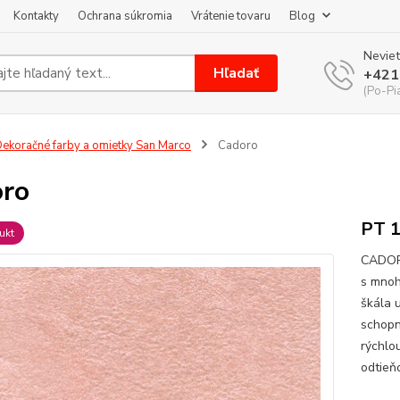
Kontakty
Ochrana súkromia
Vrátenie tovaru
Blog
Neviet
Hľadať
+421
(Po-Pi
ekoračné farby a omietky San Marco
Cadoro
ro
PT 1
ukt
CADORO
s mnoh
škála 
schopn
rýchlo
odtieňo