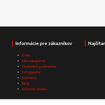
Informácie pre zákazníkov
Najčíta
O nás
Ako nakupovať
Obchodné podmienky
Fotogaléria
Kontakty
Blog
Vrátenie tovaru