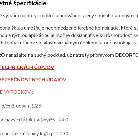
tné špecifikácie
O
vytvára na dotyk mäkké a hodvábne steny s mnohofarebnými a 
rebná škála umožňuje neobmedzené farebné kombinácie, ktoré sú s
ou a rýchlou aplikáciou je možné dosiahnuť veľkú rôznorodosť 
ých teplých tónov so silným vizuálnym účinkom, ktoré uspokoja k
RO
nanášajte na suchý podklad, už natretý prípravkom
DECORF
TECHNICKÝCH ÚDAJOV
BEZPEČNOSTNÝCH ÚDAJOV
E VÝROBKOV :
v g/cm3 obsah :1,25
rchavých látok (sušiny)% : 44,0
rganické zlúčeniny kg/kg : 0,031