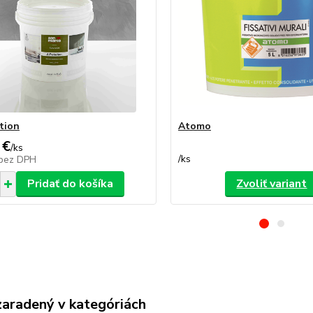
tion
Atomo
 €
/
ks
/
ks
bez DPH
Pridať do košíka
Zvoliť variant
zaradený v kategóriách