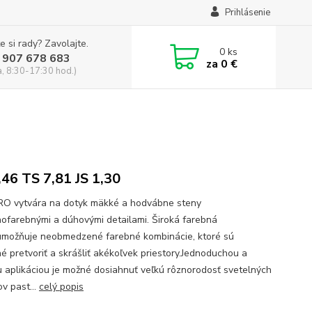
Prihlásenie
e si rady? Zavolajte.
0
ks
 907 678 683
za
0 €
a, 8:30-17:30 hod.)
,46 TS 7,81 JS 1,30
 vytvára na dotyk mäkké a hodvábne steny
ofarebnými a dúhovými detailami. Široká farebná
umožňuje neobmedzené farebné kombinácie, ktoré sú
é pretvoriť a skrášliť akékoľvek priestory.Jednoduchou a
u aplikáciou je možné dosiahnuť veľkú rôznorodosť svetelných
v past...
celý popis