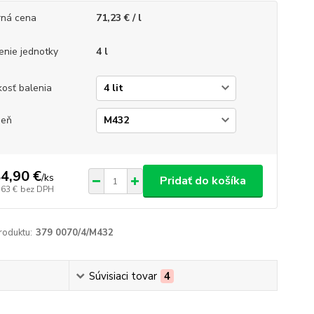
ná cena
71,23 € / l
enie jednotky
4 l
kosť balenia
ieň
4,90 €
/
ks
Pridať do košíka
,63 €
bez DPH
roduktu:
379 0070/4/M432
Súvisiaci tovar
4