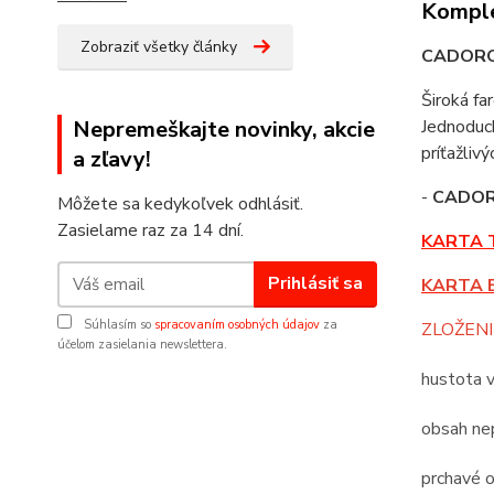
Komple
Zobraziť všetky články
CADOR
Široká fa
Nepremeškajte novinky, akcie
Jednoduch
príťažliv
a zľavy!
-
CADO
Môžete sa kedykoľvek odhlásiť.
Zasielame raz za 14 dní.
KARTA 
Prihlásiť sa
KARTA 
Súhlasím so
spracovaním osobných údajov
za
ZLOŽENI
účelom zasielania newslettera.
hustota 
obsah nep
prchavé o