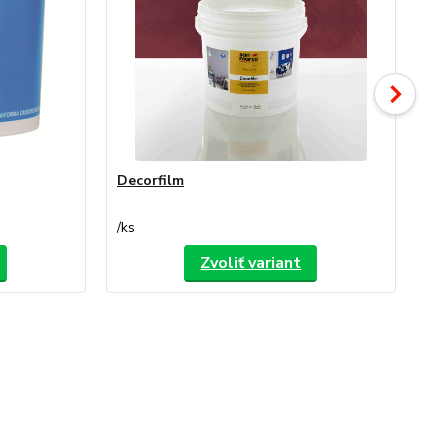
Decorfilm
De
/
ks
/
ks
Zvoliť variant