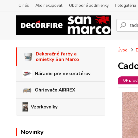
O nás
Ako nakupovať
Obchodné podmienky
Fotogaléria
Úvod
D
Dekoračné farby a
omietky San Marco
Cado
Náradie pre dekoratérov
TOP prod
Ohrievače AIRREX
Vzorkovníky
Novinky