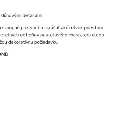
dúhovými detailami.
chopné pretvoriť a skrášliť akékoľvek priestory.
svetelných odtieňov pastelového charakteru alebo
aždú dekoratívnu požiadavku.
OND
.