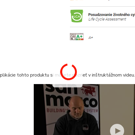
likácie tohto produktu si môžete pozrieť v inštruktážnom videu.