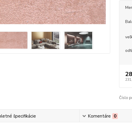
Mer
Bal
veľ
odt
28
231
Číslo p
etné špecifikácie
Komentáre
0