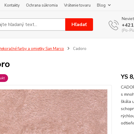
Kontakty
Ochrana súkromia
Vrátenie tovaru
Blog
Neviet
Hľadať
+421
(Po-Pi
ekoračné farby a omietky San Marco
Cadoro
ro
YS 8
ukt
CADORO
s mnoh
škála 
schopn
rýchlo
odtieňo