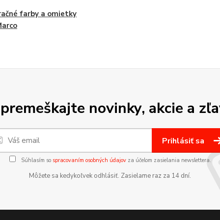
ačné farby a omietky
Marco
premeškajte novinky, akcie a zľa
Prihlásiť sa
Súhlasím so
spracovaním osobných údajov
za účelom zasielania newslettera.
Môžete sa kedykoľvek odhlásiť. Zasielame raz za 14 dní.