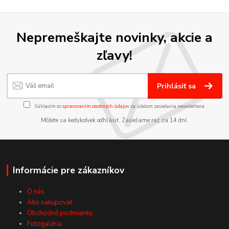
Nepremeškajte novinky, akcie a
zľavy!
Prihlásiť sa
Súhlasím so
spracovaním osobných údajov
za účelom zasielania newslettera.
Môžete sa kedykoľvek odhlásiť. Zasielame raz za 14 dní.
Informácie pre zákazníkov
O nás
Ako nakupovať
Obchodné podmienky
Fotogaléria