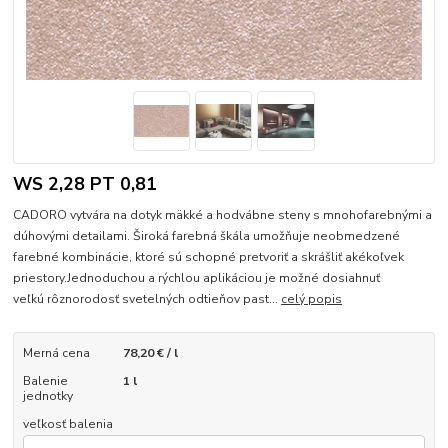
WS 2,28 PT 0,81
CADORO vytvára na dotyk mäkké a hodvábne steny s mnohofarebnými a
dúhovými detailami. Široká farebná škála umožňuje neobmedzené
farebné kombinácie, ktoré sú schopné pretvoriť a skrášliť akékoľvek
priestory.Jednoduchou a rýchlou aplikáciou je možné dosiahnuť
veľkú rôznorodosť svetelných odtieňov past...
celý popis
Merná cena
78,20 € / l
Balenie
1 l
jednotky
veľkosť balenia