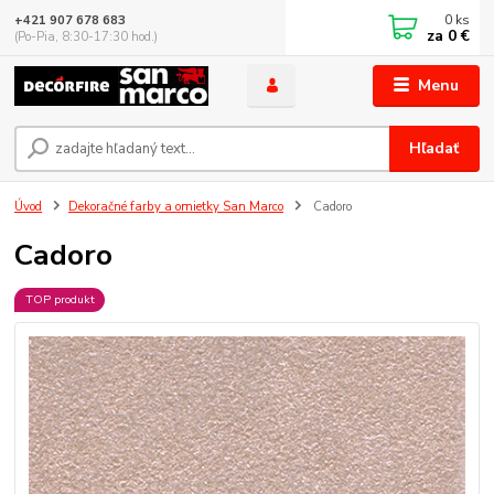
0
ks
+421 907 678 683
za
0 €
(Po-Pia, 8:30-17:30 hod.)
Menu
Hľadať
Úvod
Dekoračné farby a omietky San Marco
Cadoro
Cadoro
TOP produkt