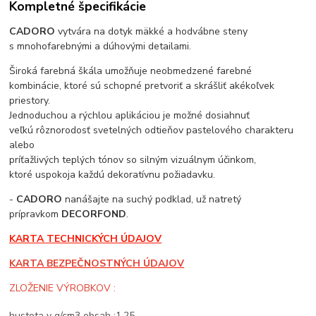
Kompletné špecifikácie
CADORO
vytvára na dotyk mäkké a hodvábne steny
s mnohofarebnými a dúhovými detailami.
Široká farebná škála umožňuje neobmedzené farebné
kombinácie, ktoré sú schopné pretvoriť a skrášliť akékoľvek
priestory.
Jednoduchou a rýchlou aplikáciou je možné dosiahnuť
veľkú rôznorodosť svetelných odtieňov pastelového charakteru
alebo
príťažlivých teplých tónov so silným vizuálnym účinkom,
ktoré uspokoja každú dekoratívnu požiadavku.
-
CADORO
nanášajte na suchý podklad, už natretý
prípravkom
DECORFOND
.
KARTA TECHNICKÝCH ÚDAJOV
KARTA BEZPEČNOSTNÝCH ÚDAJOV
ZLOŽENIE VÝROBKOV :
hustota v g/cm3 obsah :1,25