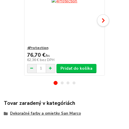
4Protection
Atomo
76,70 €
/
ks
62,36 €
bez DPH
/
ks
Pridať do košíka
Tovar zaradený v kategóriách
Dekoračné farby a omietky San Marco