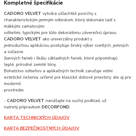
Kompletné špecifikácie
CADORO VELVET
vytvára ušľachtilé povrchy s
charakteristickým jemným odleskom, ktorý dokonale ladí s
mäkkými zamatovými
odtieňmi, typickými pre túto dekoratívnu záverečnú úpravu.
CADORO VELVET
ako univerzálny produkt s
jednoduchou aplikáciou poskytuje široký výber svetlých, jemných
a súčasne
žiarivých farieb i škálu základných farieb, ktoré pripomínajú
teplé, prírodné zemité tóny.
Bohatstvo odtieňov a aplikačných techník zaručuje veľmi
estetické riešenia, určené pre klasické dobové priestory, ale aj pre
moderné
prostredie.
-
CADORO VELVET
nanášajte na suchý podklad, už
natretý prípravkom
DECORFOND
.
KARTA TECHNICKÝCH ÚDAJOV
KARTA BEZPEČNOSTNÝCH ÚDAJOV