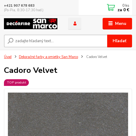
0
ks
+421 907 678 683
za
0 €
(Po-Pia, 8:30-17:30 hod.)
Menu
Hľadať
Úvod
Dekoračné farby a omietky San Marco
Cadoro Velvet
Cadoro Velvet
TOP produkt