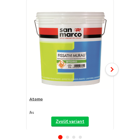
Atomo
Decorfilm
/
ks
/
ks
Zvoliť variant