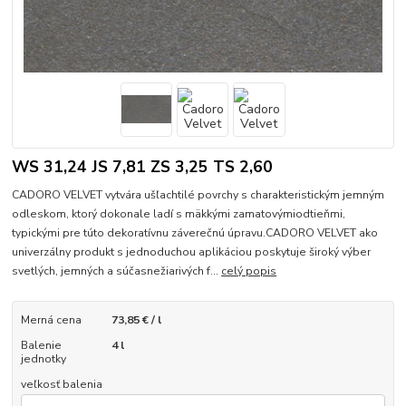
WS 31,24 JS 7,81 ZS 3,25 TS 2,60
CADORO VELVET vytvára ušľachtilé povrchy s charakteristickým jemným
odleskom, ktorý dokonale ladí s mäkkými zamatovýmiodtieňmi,
typickými pre túto dekoratívnu záverečnú úpravu.CADORO VELVET ako
univerzálny produkt s jednoduchou aplikáciou poskytuje široký výber
svetlých, jemných a súčasnežiarivých f...
celý popis
Merná cena
73,85 € / l
Balenie
4 l
jednotky
veľkosť balenia