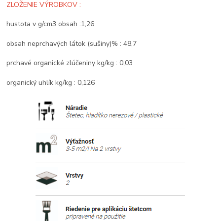
ZLOŽENIE VÝROBKOV :
hustota v g/cm3 obsah :1,26
obsah neprchavých látok (sušiny)% : 48,7
prchavé organické zlúčeniny kg/kg : 0,03
organický uhlík kg/kg : 0,126