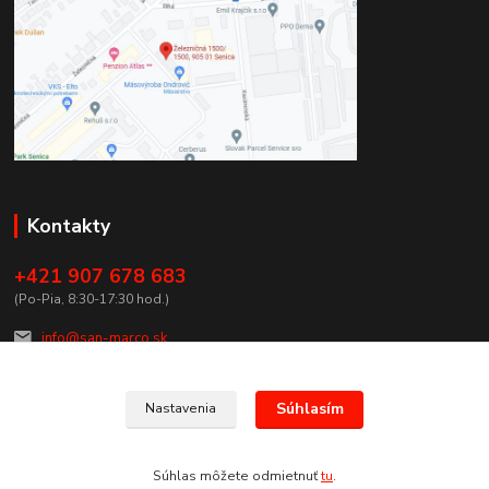
Kontakty
+421 907 678 683
(Po-Pia, 8:30-17:30 hod.)
info@san-marco.sk
Súhlasím
Nastavenia
Súhlas môžete odmietnuť
tu
.