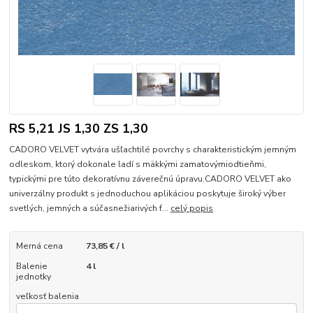
RS 5,21 JS 1,30 ZS 1,30
CADORO VELVET vytvára ušľachtilé povrchy s charakteristickým jemným
odleskom, ktorý dokonale ladí s mäkkými zamatovýmiodtieňmi,
typickými pre túto dekoratívnu záverečnú úpravu.CADORO VELVET ako
univerzálny produkt s jednoduchou aplikáciou poskytuje široký výber
svetlých, jemných a súčasnežiarivých f...
celý popis
Merná cena
73,85 € / l
Balenie
4 l
jednotky
veľkosť balenia