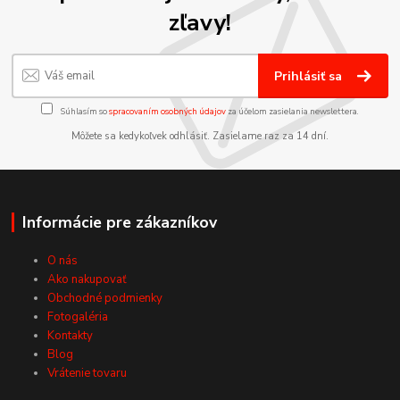
zľavy!
Prihlásiť sa
Súhlasím so
spracovaním osobných údajov
za účelom zasielania newslettera.
Môžete sa kedykoľvek odhlásiť. Zasielame raz za 14 dní.
Informácie pre zákazníkov
O nás
Ako nakupovať
Obchodné podmienky
Fotogaléria
Kontakty
Blog
Vrátenie tovaru