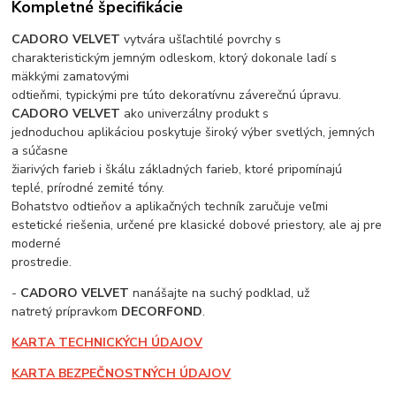
Kompletné špecifikácie
CADORO VELVET
vytvára ušľachtilé povrchy s
charakteristickým jemným odleskom, ktorý dokonale ladí s
mäkkými zamatovými
odtieňmi, typickými pre túto dekoratívnu záverečnú úpravu.
CADORO VELVET
ako univerzálny produkt s
jednoduchou aplikáciou poskytuje široký výber svetlých, jemných
a súčasne
žiarivých farieb i škálu základných farieb, ktoré pripomínajú
teplé, prírodné zemité tóny.
Bohatstvo odtieňov a aplikačných techník zaručuje veľmi
estetické riešenia, určené pre klasické dobové priestory, ale aj pre
moderné
prostredie.
-
CADORO VELVET
nanášajte na suchý podklad, už
natretý prípravkom
DECORFOND
.
KARTA TECHNICKÝCH ÚDAJOV
KARTA BEZPEČNOSTNÝCH ÚDAJOV