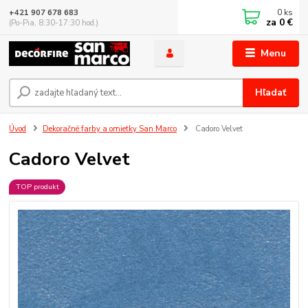
0
ks
+421 907 678 683
za
0 €
(Po-Pia, 8:30-17:30 hod.)
Menu
Hľadať
Úvod
Dekoračné farby a omietky San Marco
Cadoro Velvet
Cadoro Velvet
TOP produkt