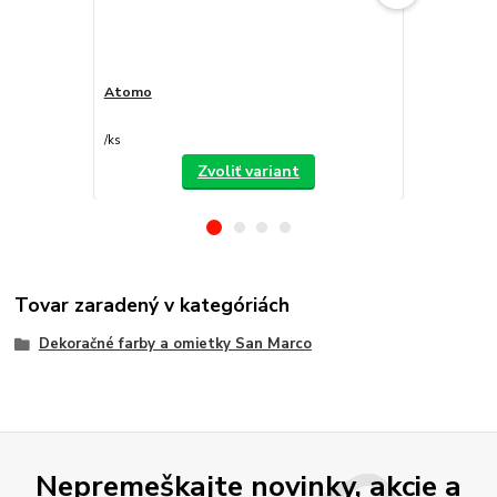
Atomo
Decorfilm
/
ks
/
ks
Zvoliť variant
Tovar zaradený v kategóriách
Dekoračné farby a omietky San Marco
Nepremeškajte novinky, akcie a