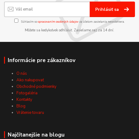
Prihlásiť sa
Súhlasím so
spracovaním osobných údajov
za účelom zasielania newslettera.
Môžete sa kedykoľvek odhlásiť. Zasielame raz za 14 dní.
Informácie pre zákazníkov
O nás
Ako nakupovať
Obchodné podmienky
Fotogaléria
Kontakty
Blog
Vrátenie tovaru
Najčítanejšie na blogu