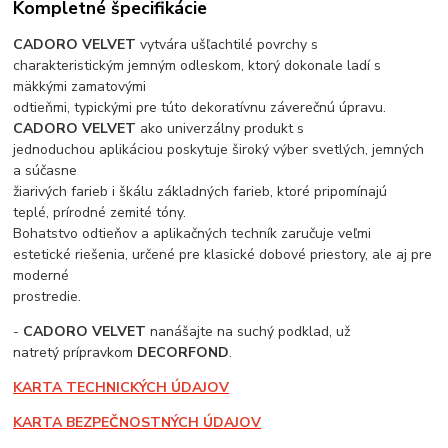
Kompletné špecifikácie
CADORO VELVET
vytvára ušľachtilé povrchy s
charakteristickým jemným odleskom, ktorý dokonale ladí s
mäkkými zamatovými
odtieňmi, typickými pre túto dekoratívnu záverečnú úpravu.
CADORO VELVET
ako univerzálny produkt s
jednoduchou aplikáciou poskytuje široký výber svetlých, jemných
a súčasne
žiarivých farieb i škálu základných farieb, ktoré pripomínajú
teplé, prírodné zemité tóny.
Bohatstvo odtieňov a aplikačných techník zaručuje veľmi
estetické riešenia, určené pre klasické dobové priestory, ale aj pre
moderné
prostredie.
-
CADORO VELVET
nanášajte na suchý podklad, už
natretý prípravkom
DECORFOND
.
KARTA TECHNICKÝCH ÚDAJOV
KARTA BEZPEČNOSTNÝCH ÚDAJOV