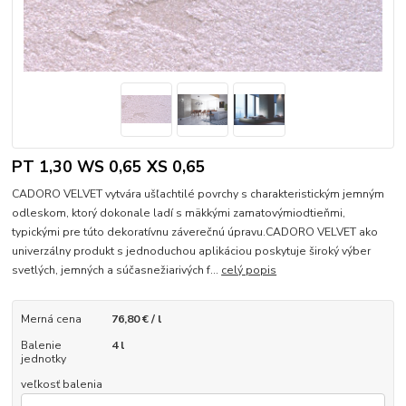
PT 1,30 WS 0,65 XS 0,65
CADORO VELVET vytvára ušľachtilé povrchy s charakteristickým jemným
odleskom, ktorý dokonale ladí s mäkkými zamatovýmiodtieňmi,
typickými pre túto dekoratívnu záverečnú úpravu.CADORO VELVET ako
univerzálny produkt s jednoduchou aplikáciou poskytuje široký výber
svetlých, jemných a súčasnežiarivých f...
celý popis
Merná cena
76,80 € / l
Balenie
4 l
jednotky
veľkosť balenia