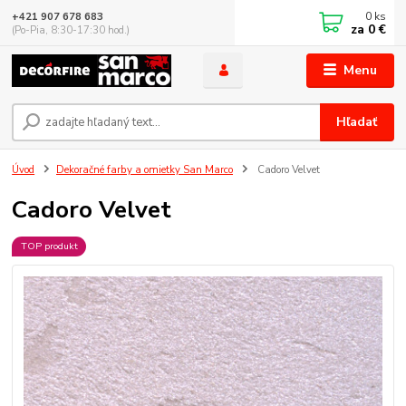
0
ks
+421 907 678 683
za
0 €
(Po-Pia, 8:30-17:30 hod.)
Menu
Hľadať
Úvod
Dekoračné farby a omietky San Marco
Cadoro Velvet
Cadoro Velvet
TOP produkt