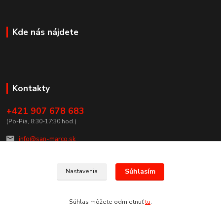
Kde nás nájdete
Kontakty
+421 907 678 683
(Po-Pia, 8:30-17:30 hod.)
info@san-marco.sk
Súhlasím
Nastavenia
Súhlas môžete odmietnuť
tu
.
Vytvorené na
Eshop-rychlo.sk