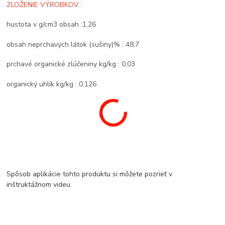
ZLOŽENIE VÝROBKOV :
hustota v g/cm3 obsah :1,26
obsah neprchavých látok (sušiny)% : 48,7
prchavé organické zlúčeniny kg/kg : 0,03
organický uhlík kg/kg : 0,126
Spôsob aplikácie tohto produktu si môžete pozrieť v
inštruktážnom videu.