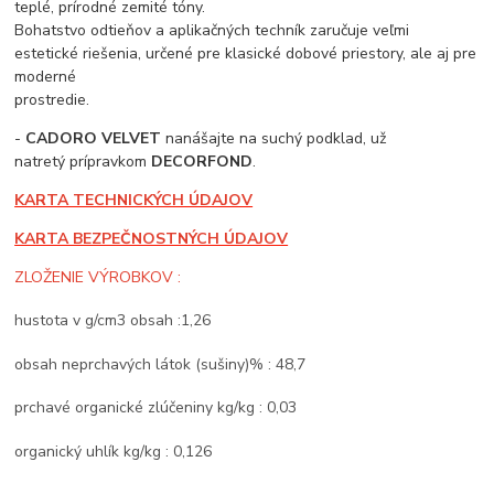
teplé, prírodné zemité tóny.
Bohatstvo odtieňov a aplikačných techník zaručuje veľmi
estetické riešenia, určené pre klasické dobové priestory, ale aj pre
moderné
prostredie.
-
CADORO VELVET
nanášajte na suchý podklad, už
natretý prípravkom
DECORFOND
.
KARTA TECHNICKÝCH ÚDAJOV
KARTA BEZPEČNOSTNÝCH ÚDAJOV
ZLOŽENIE VÝROBKOV :
hustota v g/cm3 obsah :1,26
obsah neprchavých látok (sušiny)% : 48,7
prchavé organické zlúčeniny kg/kg : 0,03
organický uhlík kg/kg : 0,126