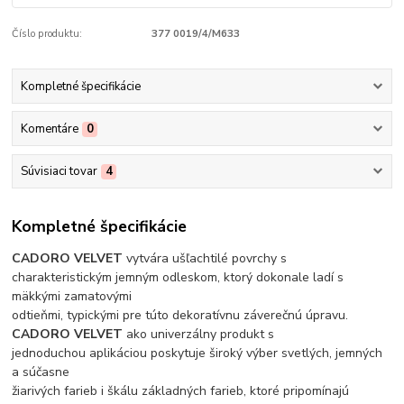
Číslo produktu:
377 0019/4/M633
Kompletné špecifikácie
Komentáre
0
Súvisiaci tovar
4
Kompletné špecifikácie
CADORO VELVET
vytvára ušľachtilé povrchy s
charakteristickým jemným odleskom, ktorý dokonale ladí s
mäkkými zamatovými
odtieňmi, typickými pre túto dekoratívnu záverečnú úpravu.
CADORO VELVET
ako univerzálny produkt s
jednoduchou aplikáciou poskytuje široký výber svetlých, jemných
a súčasne
žiarivých farieb i škálu základných farieb, ktoré pripomínajú