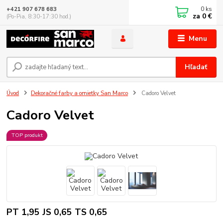
0
ks
+421 907 678 683
za
0 €
(Po-Pia, 8:30-17:30 hod.)
Menu
Hľadať
Úvod
Dekoračné farby a omietky San Marco
Cadoro Velvet
Cadoro Velvet
TOP produkt
PT 1,95 JS 0,65 TS 0,65