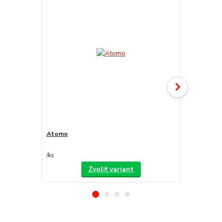
Atomo
Decorfilm
/
ks
/
ks
Zvoliť variant