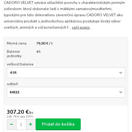
CADORO VELVET vytvára ušľachtilé povrchy s charakteristickým jemným
odleskom, ktorý dokonale ladí s mäkkými zamatovýmiodtieňmi,
typickými pre túto dekoratívnu záverečnú úpravu.CADORO VELVET ako
univerzálny produkt s jednoduchou aplikáciou poskytuje široký výber
svetlých, jemných a súčasnežiarivých f...
celý popis
Merná cena
76,80 € / l
Balenie
4 l
jednotky
veľkosť balenia
odtieň
307,20 €
/
ks
249,76 €
bez DPH
Pridať do košíka