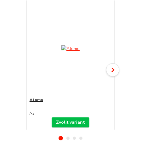
Atomo
Decorfilm
/
ks
/
ks
Zvoliť variant