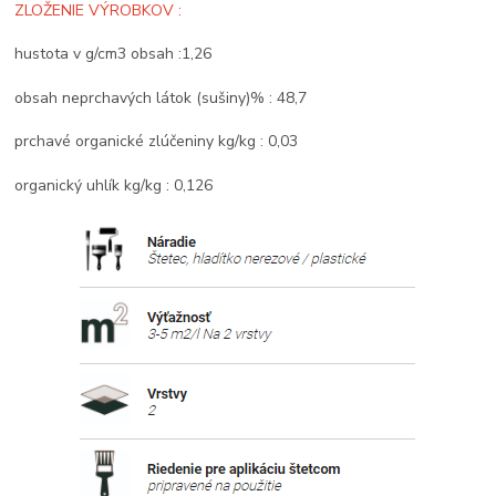
ZLOŽENIE VÝROBKOV :
hustota v g/cm3 obsah :1,26
obsah neprchavých látok (sušiny)% : 48,7
prchavé organické zlúčeniny kg/kg : 0,03
organický uhlík kg/kg : 0,126