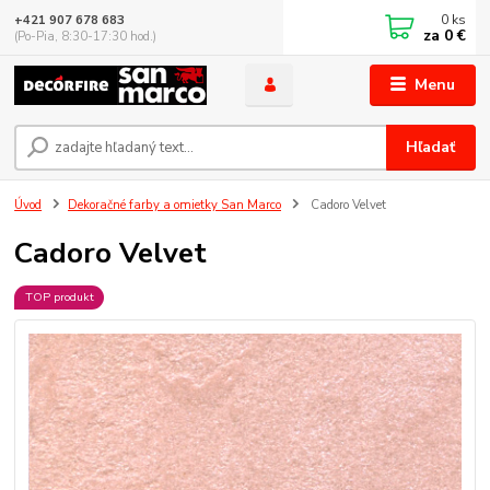
0
ks
+421 907 678 683
za
0 €
(Po-Pia, 8:30-17:30 hod.)
Menu
Hľadať
Úvod
Dekoračné farby a omietky San Marco
Cadoro Velvet
Cadoro Velvet
TOP produkt