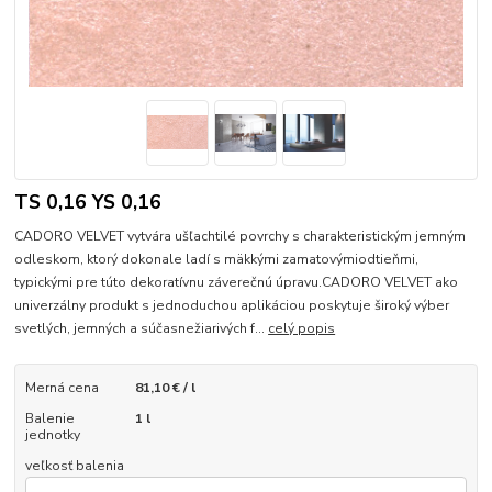
TS 0,16 YS 0,16
CADORO VELVET vytvára ušľachtilé povrchy s charakteristickým jemným
odleskom, ktorý dokonale ladí s mäkkými zamatovýmiodtieňmi,
typickými pre túto dekoratívnu záverečnú úpravu.CADORO VELVET ako
univerzálny produkt s jednoduchou aplikáciou poskytuje široký výber
svetlých, jemných a súčasnežiarivých f...
celý popis
Merná cena
81,10 € / l
Balenie
1 l
jednotky
veľkosť balenia