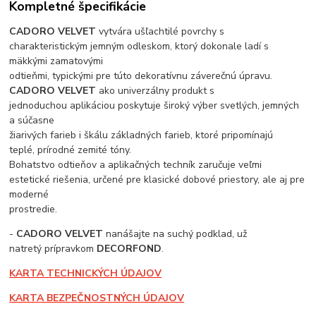
Kompletné špecifikácie
CADORO VELVET
vytvára ušľachtilé povrchy s
charakteristickým jemným odleskom, ktorý dokonale ladí s
mäkkými zamatovými
odtieňmi, typickými pre túto dekoratívnu záverečnú úpravu.
CADORO VELVET
ako univerzálny produkt s
jednoduchou aplikáciou poskytuje široký výber svetlých, jemných
a súčasne
žiarivých farieb i škálu základných farieb, ktoré pripomínajú
teplé, prírodné zemité tóny.
Bohatstvo odtieňov a aplikačných techník zaručuje veľmi
estetické riešenia, určené pre klasické dobové priestory, ale aj pre
moderné
prostredie.
-
CADORO VELVET
nanášajte na suchý podklad, už
natretý prípravkom
DECORFOND
.
KARTA TECHNICKÝCH ÚDAJOV
KARTA BEZPEČNOSTNÝCH ÚDAJOV