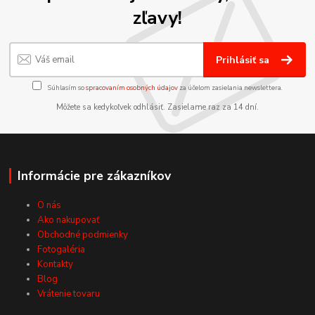
zľavy!
Prihlásiť sa
Súhlasím so
spracovaním osobných údajov
za účelom zasielania newslettera.
Môžete sa kedykoľvek odhlásiť. Zasielame raz za 14 dní.
Informácie pre zákazníkov
O nás
Ako nakupovať
Obchodné podmienky
Fotogaléria
Kontakty
Blog
Vrátenie tovaru