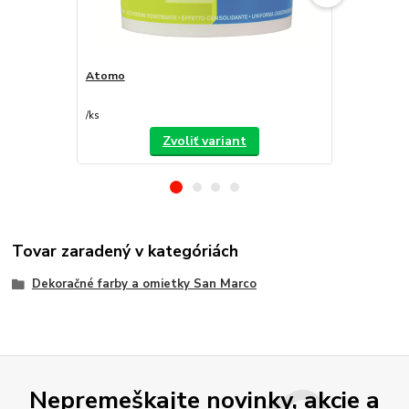
Atomo
Decorfilm
/
ks
/
ks
Zvoliť variant
Tovar zaradený v kategóriách
Dekoračné farby a omietky San Marco
Nepremeškajte novinky, akcie a