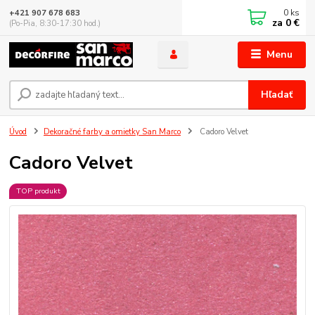
0
ks
+421 907 678 683
za
0 €
(Po-Pia, 8:30-17:30 hod.)
Menu
Hľadať
Úvod
Dekoračné farby a omietky San Marco
Cadoro Velvet
Cadoro Velvet
TOP produkt