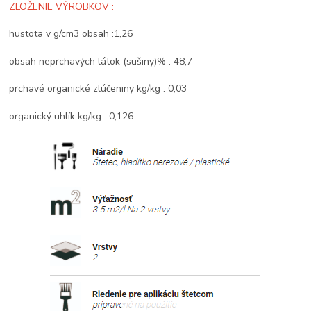
ZLOŽENIE VÝROBKOV :
hustota v g/cm3 obsah :1,26
obsah neprchavých látok (sušiny)% : 48,7
prchavé organické zlúčeniny kg/kg : 0,03
organický uhlík kg/kg : 0,126