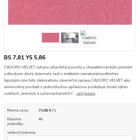
BS 7,81 YS 5,86
CADORO VELVET vytvára ušľachtilé povrchy s charakteristickým jemným
odleskom, ktorý dokonale ladí s mäkkými zamatovýmiodtieňmi,
typickými pre túto dekoratívnu záverečnú úpravu.CADORO VELVET ako
univerzálny produkt s jednoduchou aplikáciou poskytuje široký výber
svetlých, jemných a súčasnežiarivých f...
celý popis
Merná cena
73,85 € / l
Balenie
4 l
jednotky
veľkosť balenia