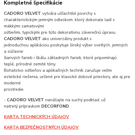
Kompletné špecifikácie
CADORO VELVET
vytvára ušľachtilé povrchy s
charakteristickým jemným odleskom, ktorý dokonale ladí s
mäkkými zamatovými
odtieňmi, typickými pre túto dekoratívnu záverečnú úpravu.
CADORO VELVET
ako univerzálny produkt s
jednoduchou aplikáciou poskytuje široký výber svetlých, jemných
a súčasne
žiarivých farieb i škálu základných farieb, ktoré pripomínajú
teplé, prírodné zemité tóny.
Bohatstvo odtieňov a aplikačných techník zaručuje veľmi
estetické riešenia, určené pre klasické dobové priestory, ale aj pre
moderné
prostredie.
-
CADORO VELVET
nanášajte na suchý podklad, už
natretý prípravkom
DECORFOND
.
KARTA TECHNICKÝCH ÚDAJOV
KARTA BEZPEČNOSTNÝCH ÚDAJOV