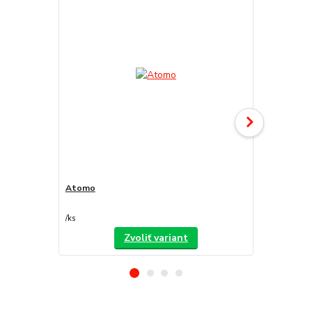
Atomo
Decorfilm
/
ks
/
ks
Zvoliť variant