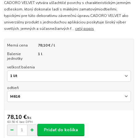
CADORO VELVET vytvára ušľachtilé povrchy s charakteristickým jemným
odleskom, ktorý dokonale ladí s mäkkými zamatovýmiodtieňmi,
typickými pre túto dekoratívnu záverečnú úpravu.CADORO VELVET ako
univerzálny produkt s jednoduchou aplikáciou poskytuje široký výber
svetlých, jemných a súčasnežiarivých f...
celý popis
Merná cena
78,10 € / l
Balenie
1 l
jednotky
veľkosť balenia
odtieň
78,10 €
/
ks
63,50 €
bez DPH
Pridať do košíka