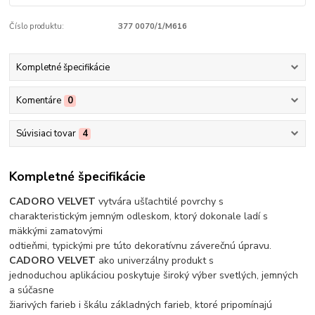
Číslo produktu:
377 0070/1/M616
Kompletné špecifikácie
Komentáre
0
Súvisiaci tovar
4
Kompletné špecifikácie
CADORO VELVET
vytvára ušľachtilé povrchy s
charakteristickým jemným odleskom, ktorý dokonale ladí s
mäkkými zamatovými
odtieňmi, typickými pre túto dekoratívnu záverečnú úpravu.
CADORO VELVET
ako univerzálny produkt s
jednoduchou aplikáciou poskytuje široký výber svetlých, jemných
a súčasne
žiarivých farieb i škálu základných farieb, ktoré pripomínajú