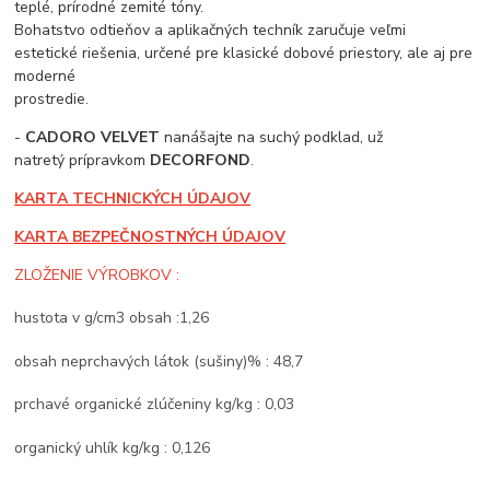
teplé, prírodné zemité tóny.
Bohatstvo odtieňov a aplikačných techník zaručuje veľmi
estetické riešenia, určené pre klasické dobové priestory, ale aj pre
moderné
prostredie.
-
CADORO VELVET
nanášajte na suchý podklad, už
natretý prípravkom
DECORFOND
.
KARTA TECHNICKÝCH ÚDAJOV
KARTA BEZPEČNOSTNÝCH ÚDAJOV
ZLOŽENIE VÝROBKOV :
hustota v g/cm3 obsah :1,26
obsah neprchavých látok (sušiny)% : 48,7
prchavé organické zlúčeniny kg/kg : 0,03
organický uhlík kg/kg : 0,126