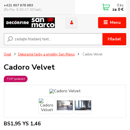
0
ks
+421 907 678 683
za
0 €
(Po-Pia, 8:30-17:30 hod.)
Menu
Hľadať
Úvod
Dekoračné farby a omietky San Marco
Cadoro Velvet
Cadoro Velvet
TOP produkt
BS1,95 YS 1,46