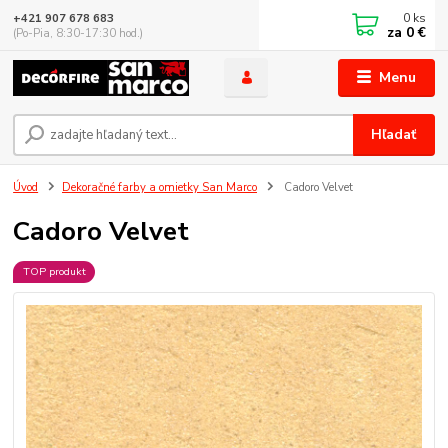
0
ks
+421 907 678 683
za
0 €
(Po-Pia, 8:30-17:30 hod.)
Menu
Hľadať
Úvod
Dekoračné farby a omietky San Marco
Cadoro Velvet
Cadoro Velvet
TOP produkt