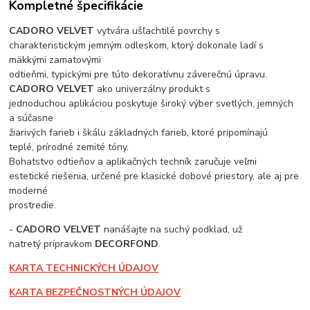
Kompletné špecifikácie
CADORO VELVET
vytvára ušľachtilé povrchy s
charakteristickým jemným odleskom, ktorý dokonale ladí s
mäkkými zamatovými
odtieňmi, typickými pre túto dekoratívnu záverečnú úpravu.
CADORO VELVET
ako univerzálny produkt s
jednoduchou aplikáciou poskytuje široký výber svetlých, jemných
a súčasne
žiarivých farieb i škálu základných farieb, ktoré pripomínajú
teplé, prírodné zemité tóny.
Bohatstvo odtieňov a aplikačných techník zaručuje veľmi
estetické riešenia, určené pre klasické dobové priestory, ale aj pre
moderné
prostredie.
-
CADORO VELVET
nanášajte na suchý podklad, už
natretý prípravkom
DECORFOND
.
KARTA TECHNICKÝCH ÚDAJOV
KARTA BEZPEČNOSTNÝCH ÚDAJOV