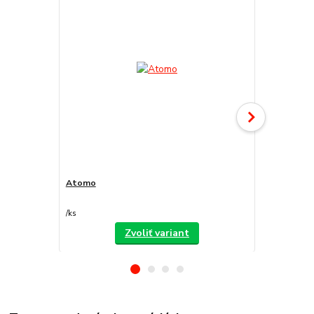
Atomo
Decorfilm
/
ks
/
ks
Zvoliť variant