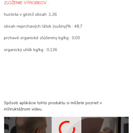
ZLOŽENIE VÝROBKOV :
hustota v g/cm3 obsah :1,26
obsah neprchavých látok (sušiny)% : 48,7
prchavé organické zlúčeniny kg/kg : 0,03
organický uhlík kg/kg : 0,126
Spôsob aplikácie tohto produktu si môžete pozrieť v
inštruktážnom videu.