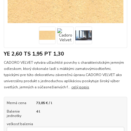
YE 2,60 TS 1,95 PT 1,30
CADORO VELVET vytvára ušľachtilé povrchy s charakteristickým jemným
odleskom, ktorý dokonale ladí s mäkkými zamatovýmiodtieňmi,
typickými pre túto dekoratívnu záverečnú úpravu.CADORO VELVET ako
univerzálny produkt s jednoduchou aplikáciou poskytuje široký výber
svetlých, jemných a súčasnežiarivých f...
celý popis
Merná cena
73,85 € / l
Balenie
4 l
jednotky
veľkosť balenia