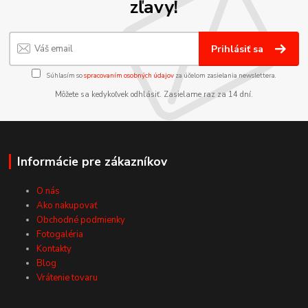
zľavy!
Prihlásiť sa
Súhlasím so
spracovaním osobných údajov
za účelom zasielania newslettera.
Môžete sa kedykoľvek odhlásiť. Zasielame raz za 14 dní.
Informácie pre zákazníkov
O nás
Ako nakupovať
Obchodné podmienky
Fotogaléria
Kontakty
Blog
Vrátenie tovaru