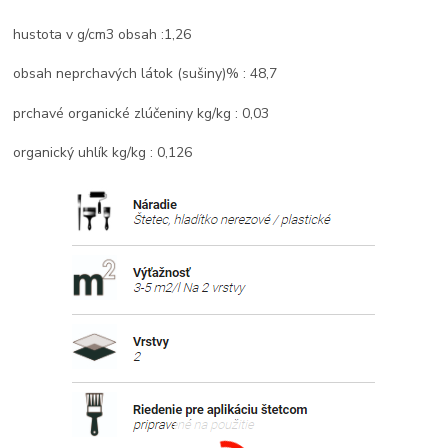
hustota v g/cm3 obsah :1,26
obsah neprchavých látok (sušiny)% : 48,7
prchavé organické zlúčeniny kg/kg : 0,03
organický uhlík kg/kg : 0,126