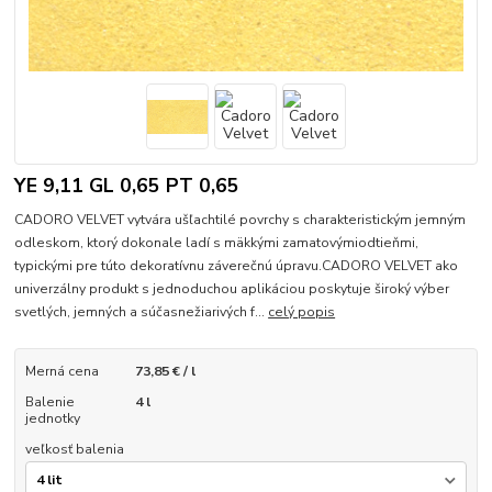
YE 9,11 GL 0,65 PT 0,65
CADORO VELVET vytvára ušľachtilé povrchy s charakteristickým jemným
odleskom, ktorý dokonale ladí s mäkkými zamatovýmiodtieňmi,
typickými pre túto dekoratívnu záverečnú úpravu.CADORO VELVET ako
univerzálny produkt s jednoduchou aplikáciou poskytuje široký výber
svetlých, jemných a súčasnežiarivých f...
celý popis
Merná cena
73,85 € / l
Balenie
4 l
jednotky
veľkosť balenia