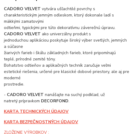
CADORO VELVET
vytvára ušľachtilé povrchy s
charakteristickým jemným odleskom, ktorý dokonale ladí s
mäkkými zamatovými
odtieňmi, typickými pre túto dekoratívnu záverečnú úpravu.
CADORO VELVET
ako univerzálny produkt s
jednoduchou aplikáciou poskytuje široký výber svetlých, jemných
a súčasne
žiarivých farieb i škálu základných farieb, ktoré pripomínajú
teplé, prírodné zemité tóny.
Bohatstvo odtieňov a aplikačných techník zaručuje veľmi
estetické riešenia, určené pre klasické dobové priestory, ale aj pre
moderné
prostredie.
-
CADORO VELVET
nanášajte na suchý podklad, už
natretý prípravkom
DECORFOND
.
KARTA TECHNICKÝCH ÚDAJOV
KARTA BEZPEČNOSTNÝCH ÚDAJOV
ZLOŽENIE VÝROBKOV :