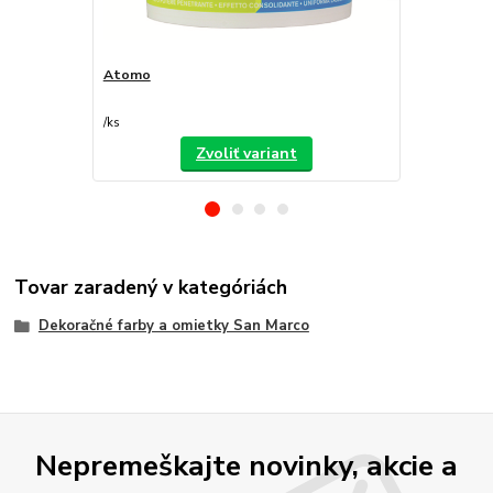
Atomo
Decorfilm
/
ks
/
ks
Zvoliť variant
Tovar zaradený v kategóriách
Dekoračné farby a omietky San Marco
Nepremeškajte novinky, akcie a