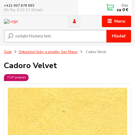
0
ks
+421 907 678 683
za
0 €
(Po-Pia, 8:30-17:30 hod.)
Menu
Hľadať
Úvod
Dekoračné farby a omietky San Marco
Cadoro Velvet
Cadoro Velvet
TOP produkt